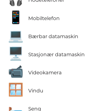
📱
Mobiltelefon
💻
Bærbar datamaskin
🖥️
Stasjonær datamaskin
📹
Videokamera
🪟
Vindu
🛏️
Seng