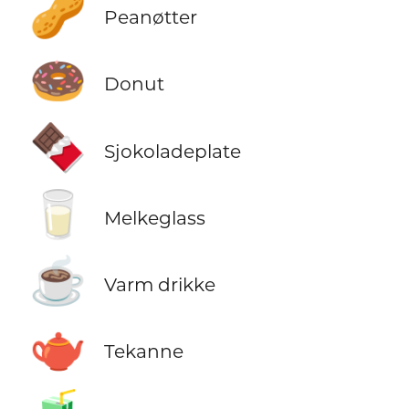
🥜
Peanøtter
🍩
Donut
🍫
Sjokoladeplate
🥛
Melkeglass
☕
Varm drikke
🫖
Tekanne