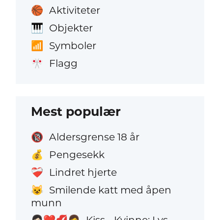
Aktiviteter
🏀
Objekter
🎹
Symboler
📶
Flagg
🎌
Mest populær
Aldersgrense 18 år
🔞
Pengesekk
💰
Lindret hjerte
❤️‍🩹
Smilende katt med åpen
😺
munn
Kiss - Kvinne: Lys