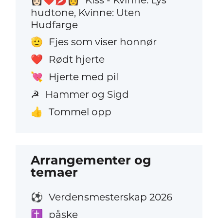
👩🏻‍❤️‍💋‍👩
hudtone, Kvinne: Uten
Hudfarge
Fjes som viser honnør
🫡
Rødt hjerte
❤️
Hjerte med pil
💘
Hammer og Sigd
☭
Tommel opp
👍
Arrangementer og
temaer
Verdensmesterskap 2026
⚽
påske
✝️