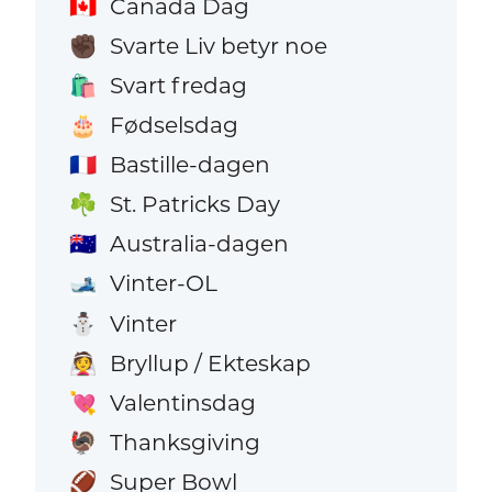
Canada Dag
🇨🇦
Svarte Liv betyr noe
✊🏿
Svart fredag
🛍️
Fødselsdag
🎂
Bastille-dagen
🇫🇷
St. Patricks Day
☘️
Australia-dagen
🇦🇺
Vinter-OL
🎿
Vinter
⛄
Bryllup / Ekteskap
👰
Valentinsdag
💘
Thanksgiving
🦃
Super Bowl
🏈