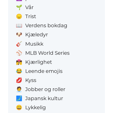
Vår
🌱
Trist
😞
Verdens bokdag
📖
Kjæledyr
🐶
Musikk
🎸
MLB World Series
⚾
Kjærlighet
👩‍❤️‍💋‍👨
Leende emojis
😂
Kyss
💋
Jobber og roller
🧑‍💼
Japansk kultur
🗾
Lykkelig
😄