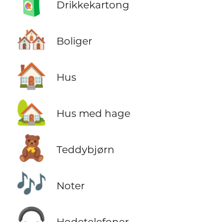
🧃
Drikkekartong
🏘️
Boliger
🏠
Hus
🏡
Hus med hage
🧸
Teddybjørn
🎶
Noter
🎧
Hodetelefoner