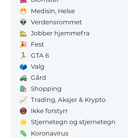
Medisin, Helse
😷
Verdensrommet
👽
Jobber hjemmefra
🏡
Fest
🎉
GTA 6
🏃
Valg
🗳️
Gård
🚜
Shopping
🛍️
Trading, Aksjer & Krypto
📈
Ikke forstyrr
📵
Stjernetegn og stjernetegn
🌟
Koronavirus
🦠