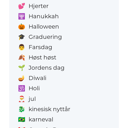
Hjerter
💕
Hanukkah
🕎
Halloween
🎃
Graduering
🎓
Farsdag
👨
Høst høst
🍂
Jordens dag
🌱
Diwali
🪔
Holi
🕉️
jul
🎅
kinesisk nyttår
🐉
karneval
🇧🇷