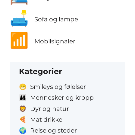
🛋️
Sofa og lampe
📶
Mobilsignaler
Kategorier
Smileys og følelser
😁
Mennesker og kropp
👪
Dyr og natur
🦁
Mat drikke
🍕
Reise og steder
🌍