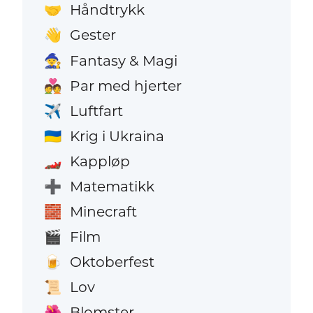
Håndtrykk
🤝
Gester
👋
Fantasy & Magi
🧙
Par med hjerter
💑
Luftfart
✈️
Krig i Ukraina
🇺🇦
Kappløp
🏎️
Matematikk
➕
Minecraft
🧱
Film
🎬
Oktoberfest
🍺
Lov
📜
Blomster
🌺