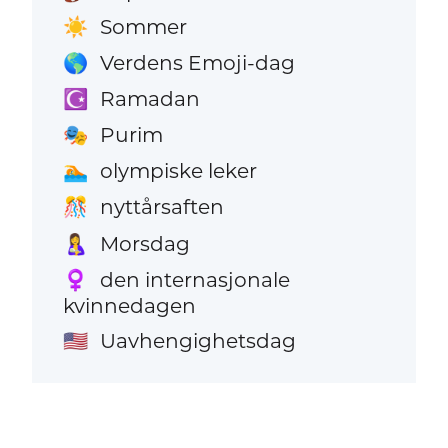
Sommer
☀️
Verdens Emoji-dag
🌎
Ramadan
☪️
Purim
🎭
olympiske leker
🏊
nyttårsaften
🎊
Morsdag
🤱
den internasjonale
♀️
kvinnedagen
Uavhengighetsdag
🇺🇸