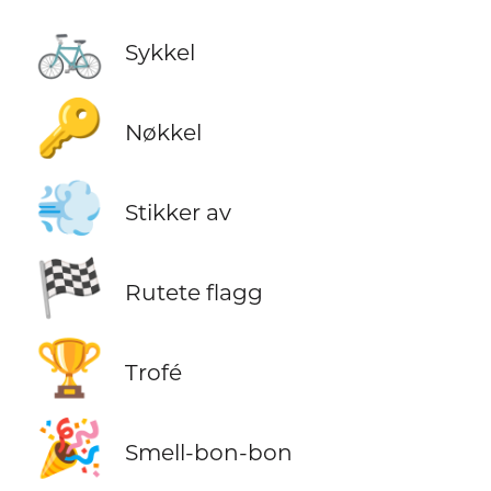
🚲
Sykkel
🔑
Nøkkel
💨
Stikker av
🏁
Rutete flagg
🏆
Trofé
🎉
Smell-bon-bon