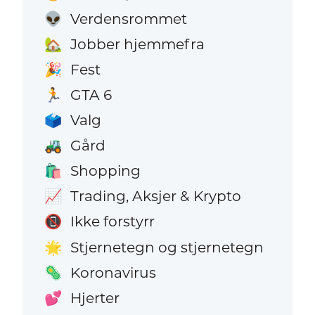
Verdensrommet
👽
Jobber hjemmefra
🏡
Fest
🎉
GTA 6
🏃
Valg
🗳️
Gård
🚜
Shopping
🛍️
Trading, Aksjer & Krypto
📈
Ikke forstyrr
📵
Stjernetegn og stjernetegn
🌟
Koronavirus
🦠
Hjerter
💕