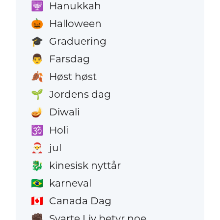
Hanukkah
🕎
Halloween
🎃
Graduering
🎓
Farsdag
👨
Høst høst
🍂
Jordens dag
🌱
Diwali
🪔
Holi
🕉️
jul
🎅
kinesisk nyttår
🐉
karneval
🇧🇷
Canada Dag
🇨🇦
Svarte Liv betyr noe
✊🏿