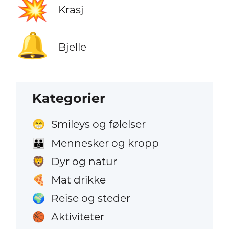
💥
Krasj
🔔
Bjelle
Kategorier
Smileys og følelser
😁
Mennesker og kropp
👪
Dyr og natur
🦁
Mat drikke
🍕
Reise og steder
🌍
Aktiviteter
🏀