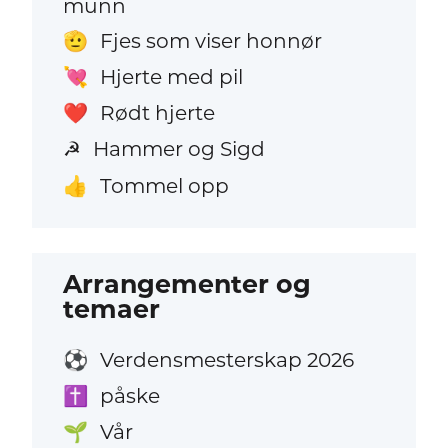
munn
Fjes som viser honnør
🫡
Hjerte med pil
💘
Rødt hjerte
❤️
Hammer og Sigd
☭
Tommel opp
👍
Arrangementer og
temaer
Verdensmesterskap 2026
⚽
påske
✝️
Vår
🌱