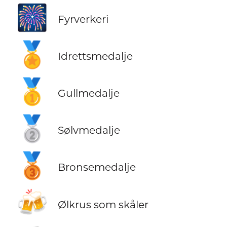
🎆
Fyrverkeri
🏅
Idrettsmedalje
🥇
Gullmedalje
🥈
Sølvmedalje
🥉
Bronsemedalje
🍻
Ølkrus som skåler