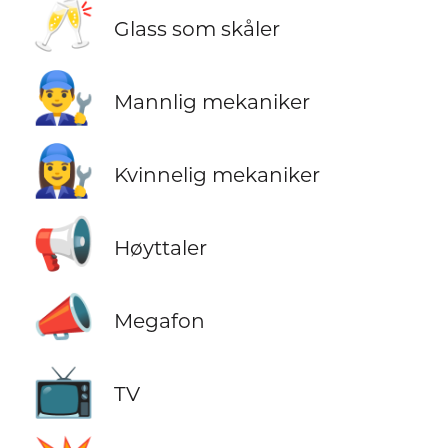
🥂
Glass som skåler
👨‍🔧
Mannlig mekaniker
👩‍🔧
Kvinnelig mekaniker
📢
Høyttaler
📣
Megafon
📺
TV