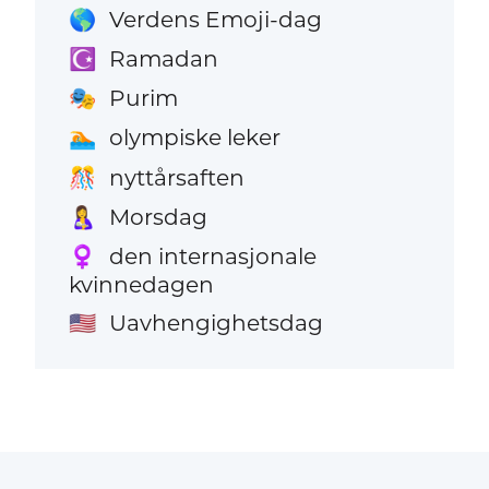
Verdens Emoji-dag
🌎
Ramadan
☪️
Purim
🎭
olympiske leker
🏊
nyttårsaften
🎊
Morsdag
🤱
den internasjonale
♀️
kvinnedagen
Uavhengighetsdag
🇺🇸