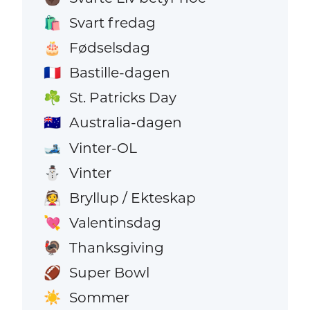
Svart fredag
🛍️
Fødselsdag
🎂
Bastille-dagen
🇫🇷
St. Patricks Day
☘️
Australia-dagen
🇦🇺
Vinter-OL
🎿
Vinter
⛄
Bryllup / Ekteskap
👰
Valentinsdag
💘
Thanksgiving
🦃
Super Bowl
🏈
Sommer
☀️