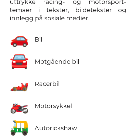
uttrykke racing- og motorsport-
temaer i tekster, bildetekster og
innlegg på sosiale medier.
🚗
Bil
🚘
Motgående bil
🏎️
Racerbil
🏍️
Motorsykkel
🛺
Autorickshaw