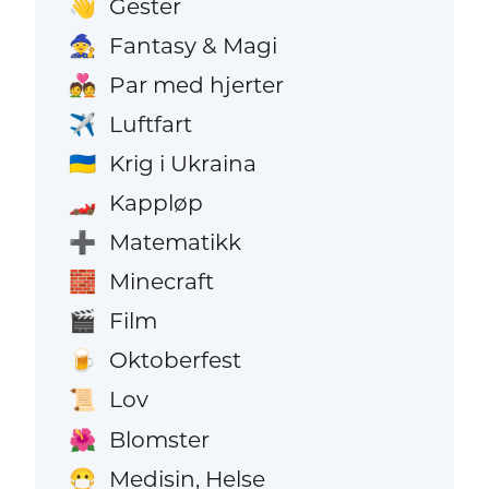
Gester
👋
Fantasy & Magi
🧙
Par med hjerter
💑
Luftfart
✈️
Krig i Ukraina
🇺🇦
Kappløp
🏎️
Matematikk
➕
Minecraft
🧱
Film
🎬
Oktoberfest
🍺
Lov
📜
Blomster
🌺
Medisin, Helse
😷