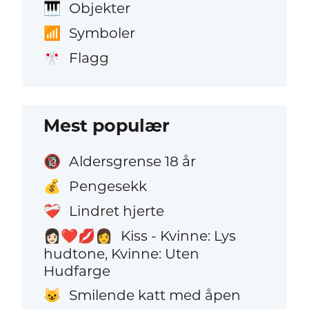
Objekter
🎹
Symboler
📶
Flagg
🎌
Mest populær
Aldersgrense 18 år
🔞
Pengesekk
💰
Lindret hjerte
❤️‍🩹
Kiss - Kvinne: Lys
👩🏻‍❤️‍💋‍👩
hudtone, Kvinne: Uten
Hudfarge
Smilende katt med åpen
😺