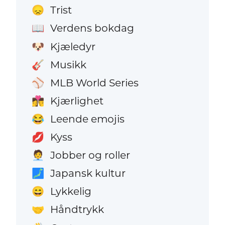
Trist
😞
Verdens bokdag
📖
Kjæledyr
🐶
Musikk
🎸
MLB World Series
⚾
Kjærlighet
👩‍❤️‍💋‍👨
Leende emojis
😂
Kyss
💋
Jobber og roller
🧑‍💼
Japansk kultur
🗾
Lykkelig
😄
Håndtrykk
🤝