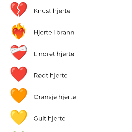
💔
Knust hjerte
❤️‍🔥
Hjerte i brann
❤️‍🩹
Lindret hjerte
❤️
Rødt hjerte
🧡
Oransje hjerte
💛
Gult hjerte