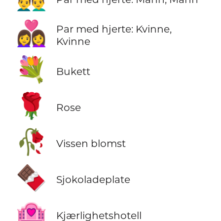
👩‍❤️‍👩
Par med hjerte: Kvinne,
Kvinne
💐
Bukett
🌹
Rose
🥀
Vissen blomst
🍫
Sjokoladeplate
🏩
Kjærlighetshotell