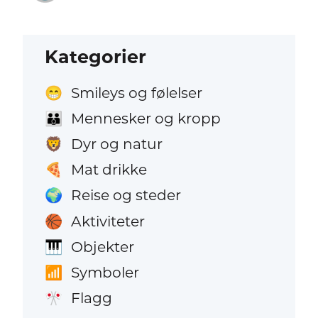
Kategorier
Smileys og følelser
😁
Mennesker og kropp
👪
Dyr og natur
🦁
Mat drikke
🍕
Reise og steder
🌍
Aktiviteter
🏀
Objekter
🎹
Symboler
📶
Flagg
🎌