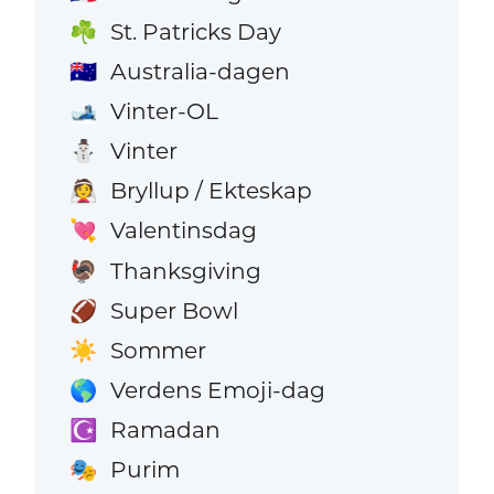
St. Patricks Day
☘️
Australia-dagen
🇦🇺
Vinter-OL
🎿
Vinter
⛄
Bryllup / Ekteskap
👰
Valentinsdag
💘
Thanksgiving
🦃
Super Bowl
🏈
Sommer
☀️
Verdens Emoji-dag
🌎
Ramadan
☪️
Purim
🎭