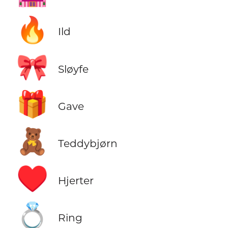
🔥
Ild
🎀
Sløyfe
🎁
Gave
🧸
Teddybjørn
♥️
Hjerter
💍
Ring