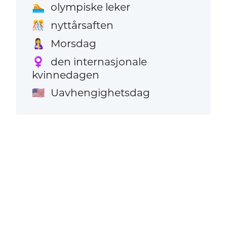
olympiske leker
🏊
nyttårsaften
🎊
Morsdag
🤱
den internasjonale
♀️
kvinnedagen
Uavhengighetsdag
🇺🇸