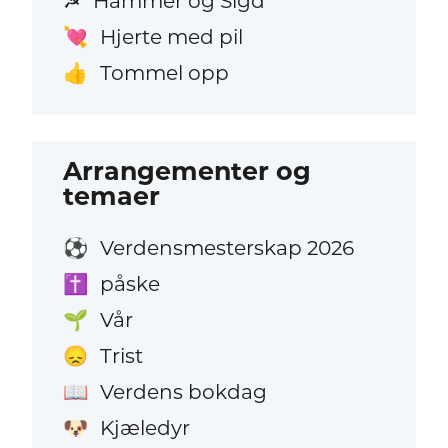
Hammer og Sigd
☭
Hjerte med pil
💘
Tommel opp
👍
Arrangementer og
temaer
Verdensmesterskap 2026
⚽
påske
✝️
Vår
🌱
Trist
😞
Verdens bokdag
📖
Kjæledyr
🐶