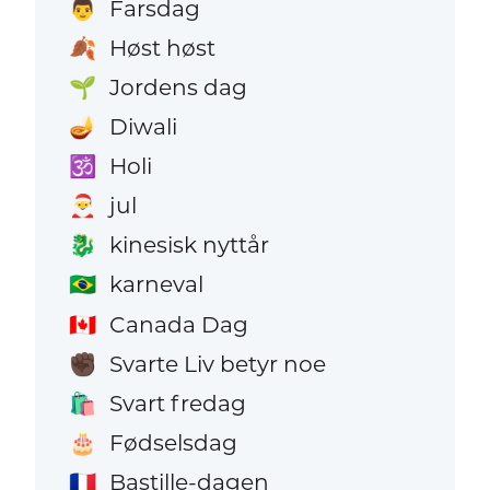
Farsdag
👨
Høst høst
🍂
Jordens dag
🌱
Diwali
🪔
Holi
🕉️
jul
🎅
kinesisk nyttår
🐉
karneval
🇧🇷
Canada Dag
🇨🇦
Svarte Liv betyr noe
✊🏿
Svart fredag
🛍️
Fødselsdag
🎂
Bastille-dagen
🇫🇷