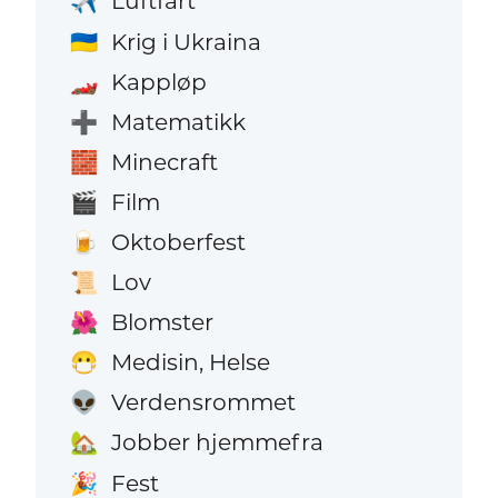
Luftfart
✈️
Krig i Ukraina
🇺🇦
Kappløp
🏎️
Matematikk
➕
Minecraft
🧱
Film
🎬
Oktoberfest
🍺
Lov
📜
Blomster
🌺
Medisin, Helse
😷
Verdensrommet
👽
Jobber hjemmefra
🏡
Fest
🎉