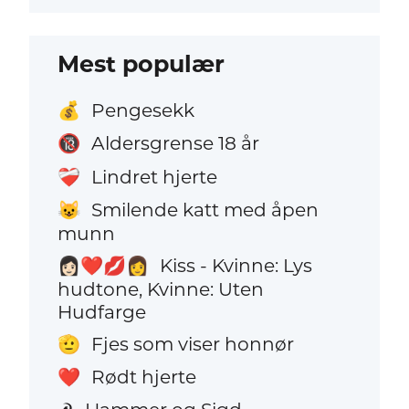
Mest populær
Pengesekk
💰
Aldersgrense 18 år
🔞
Lindret hjerte
❤️‍🩹
Smilende katt med åpen
😺
munn
Kiss - Kvinne: Lys
👩🏻‍❤️‍💋‍👩
hudtone, Kvinne: Uten
Hudfarge
Fjes som viser honnør
🫡
Rødt hjerte
❤️