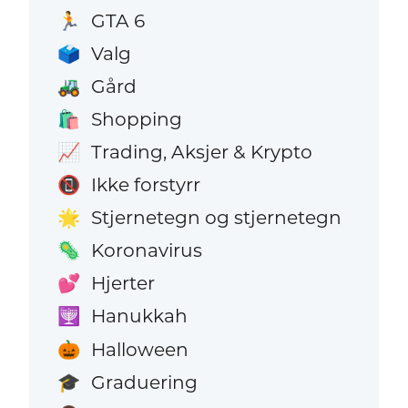
GTA 6
🏃
Valg
🗳️
Gård
🚜
Shopping
🛍️
Trading, Aksjer & Krypto
📈
Ikke forstyrr
📵
Stjernetegn og stjernetegn
🌟
Koronavirus
🦠
Hjerter
💕
Hanukkah
🕎
Halloween
🎃
Graduering
🎓