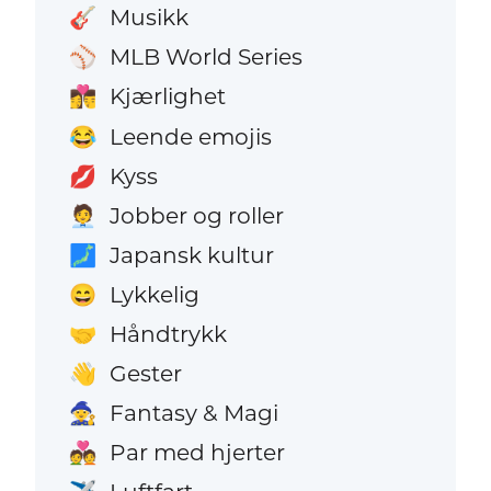
Musikk
🎸
MLB World Series
⚾
Kjærlighet
👩‍❤️‍💋‍👨
Leende emojis
😂
Kyss
💋
Jobber og roller
🧑‍💼
Japansk kultur
🗾
Lykkelig
😄
Håndtrykk
🤝
Gester
👋
Fantasy & Magi
🧙
Par med hjerter
💑