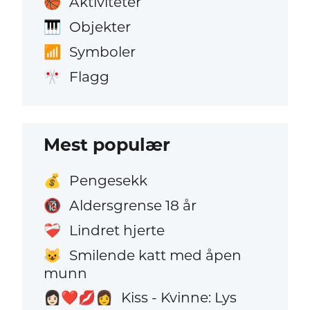
Aktiviteter
🏀
Objekter
🎹
Symboler
📶
Flagg
🎌
Mest populær
Pengesekk
💰
Aldersgrense 18 år
🔞
Lindret hjerte
❤️‍🩹
Smilende katt med åpen
😺
munn
Kiss - Kvinne: Lys
👩🏻‍❤️‍💋‍👩