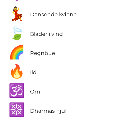
💃
Dansende kvinne
🍃
Blader i vind
🌈
Regnbue
🔥
Ild
🕉️
Om
☸️
Dharmas hjul