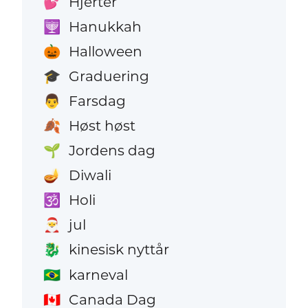
Hjerter
💕
Hanukkah
🕎
Halloween
🎃
Graduering
🎓
Farsdag
👨
Høst høst
🍂
Jordens dag
🌱
Diwali
🪔
Holi
🕉️
jul
🎅
kinesisk nyttår
🐉
karneval
🇧🇷
Canada Dag
🇨🇦