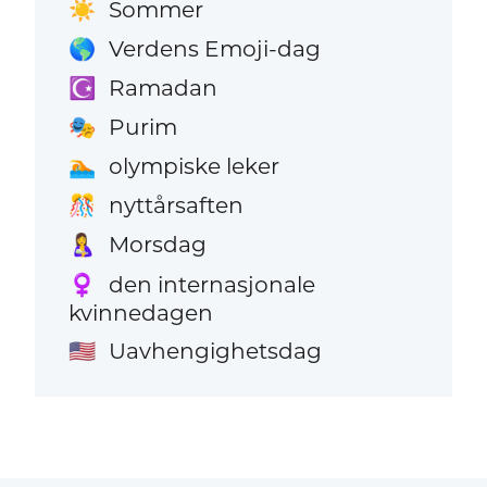
Sommer
☀️
Verdens Emoji-dag
🌎
Ramadan
☪️
Purim
🎭
olympiske leker
🏊
nyttårsaften
🎊
Morsdag
🤱
den internasjonale
♀️
kvinnedagen
Uavhengighetsdag
🇺🇸