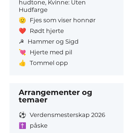
hudtone, Kvinne: Uten
Hudfarge
Fjes som viser honnør
🫡
Rødt hjerte
❤️
Hammer og Sigd
☭
Hjerte med pil
💘
Tommel opp
👍
Arrangementer og
temaer
Verdensmesterskap 2026
⚽
påske
✝️