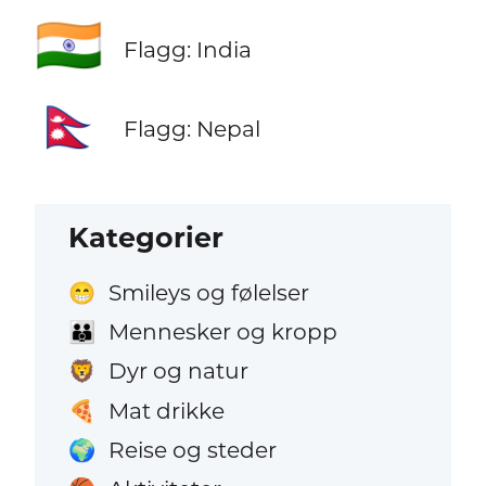
🇮🇳
Flagg: India
🇳🇵
Flagg: Nepal
Kategorier
Smileys og følelser
😁
Mennesker og kropp
👪
Dyr og natur
🦁
Mat drikke
🍕
Reise og steder
🌍