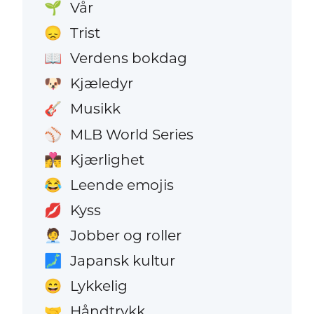
Vår
🌱
Trist
😞
Verdens bokdag
📖
Kjæledyr
🐶
Musikk
🎸
MLB World Series
⚾
Kjærlighet
👩‍❤️‍💋‍👨
Leende emojis
😂
Kyss
💋
Jobber og roller
🧑‍💼
Japansk kultur
🗾
Lykkelig
😄
Håndtrykk
🤝