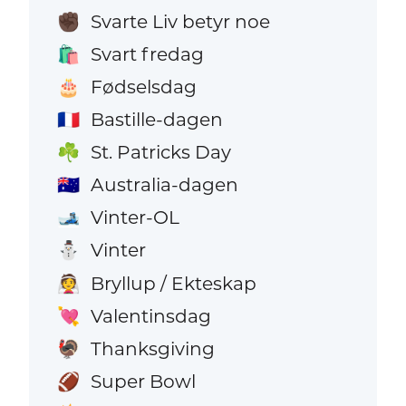
Svarte Liv betyr noe
✊🏿
Svart fredag
🛍️
Fødselsdag
🎂
Bastille-dagen
🇫🇷
St. Patricks Day
☘️
Australia-dagen
🇦🇺
Vinter-OL
🎿
Vinter
⛄
Bryllup / Ekteskap
👰
Valentinsdag
💘
Thanksgiving
🦃
Super Bowl
🏈