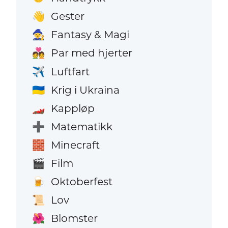
Gester
👋
Fantasy & Magi
🧙
Par med hjerter
💑
Luftfart
✈️
Krig i Ukraina
🇺🇦
Kappløp
🏎️
Matematikk
➕
Minecraft
🧱
Film
🎬
Oktoberfest
🍺
Lov
📜
Blomster
🌺