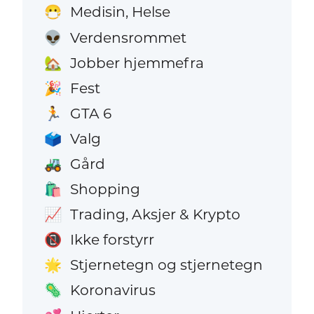
Medisin, Helse
😷
Verdensrommet
👽
Jobber hjemmefra
🏡
Fest
🎉
GTA 6
🏃
Valg
🗳️
Gård
🚜
Shopping
🛍️
Trading, Aksjer & Krypto
📈
Ikke forstyrr
📵
Stjernetegn og stjernetegn
🌟
Koronavirus
🦠