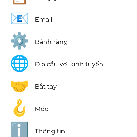
📧
Email
⚙️
Bánh răng
🌐
Địa cầu với kinh tuyến
🤝
Bắt tay
🪝
Móc
ℹ️
Thông tin