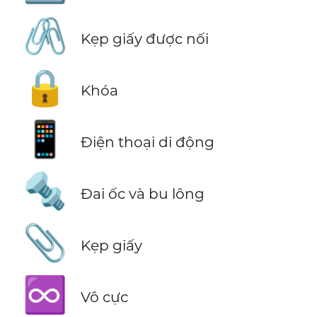
🖇️
Kẹp giấy được nối
🔒
Khóa
📱
Điện thoại di động
🔩
Đai ốc và bu lông
📎
Kẹp giấy
♾️
Vô cực