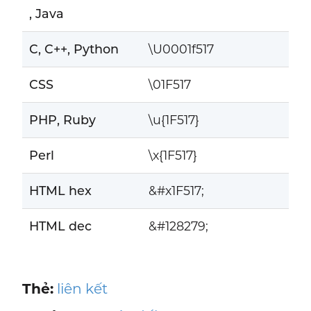
, Java
C, C++, Python
\U0001f517
CSS
\01F517
PHP, Ruby
\u{1F517}
Perl
\x{1F517}
HTML hex
&#x1F517;
HTML dec
&#128279;
Thẻ:
liên kết