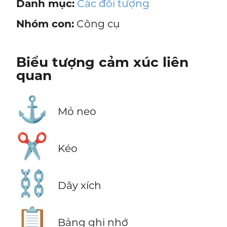
Danh mục:
Các đối tượng
Nhóm con:
Công cụ
Biểu tượng cảm xúc liên
quan
⚓
Mỏ neo
✂️
Kéo
⛓️
Dây xích
📋
Bảng ghi nhớ