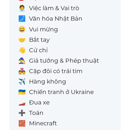
Việc làm & Vai trò
🧑‍💼
Văn hóa Nhật Bản
🗾
Vui mừng
😄
Bắt tay
🤝
Cử chỉ
👋
Giả tưởng & Phép thuật
🧙
Cặp đôi có trái tim
💑
Hàng không
✈️
Chiến tranh ở Ukraine
🇺🇦
Đua xe
🏎️
Toán
➕
Minecraft
🧱