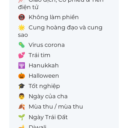
điện tử
Không làm phiền
📵
Cung hoàng đạo và cung
🌟
sao
Virus corona
🦠
Trái tim
💕
Hanukkah
🕎
Halloween
🎃
Tốt nghiệp
🎓
Ngày của cha
👨
Mùa thu / mùa thu
🍂
Ngày Trái Đất
🌱
Diwali
🪔