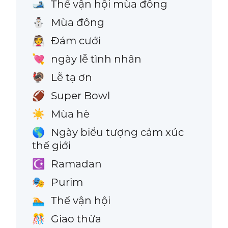
Thế vận hội mùa đông
🎿
Mùa đông
⛄
Đám cưới
👰
ngày lễ tình nhân
💘
Lễ tạ ơn
🦃
Super Bowl
🏈
Mùa hè
☀️
Ngày biểu tượng cảm xúc
🌎
thế giới
Ramadan
☪️
Purim
🎭
Thế vận hội
🏊
Giao thừa
🎊