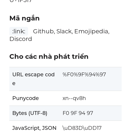
Mã ngắn
:link:
Github, Slack, Emojipedia,
Discord
Cho các nhà phát triển
URL escape cod
%F0%9F%94%97
e
Punycode
xn--qv8h
Bytes (UTF-8)
F0 9F 94 97
JavaScript, JSON
\uD83D\uDD17