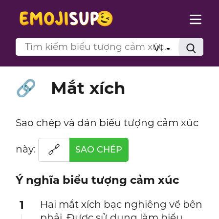
VI
Mắt xích
🔗
Sao chép và dán biểu tượng cảm xúc
🔗
này:
SAO CHÉP
Ý nghĩa biểu tượng cảm xúc
1
Hai mắt xích bạc nghiêng về bên
phải. Được sử dụng làm biểu