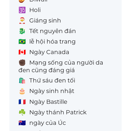
Holi
🕉️
Giáng sinh
🎅
Tết nguyên đán
🐉
lễ hội hóa trang
🇧🇷
Ngày Canada
🇨🇦
Mạng sống của người da
✊🏿
đen cũng đáng giá
Thứ sáu đen tối
🛍️
Ngày sinh nhật
🎂
Ngày Bastille
🇫🇷
Ngày thánh Patrick
☘️
ngày của Úc
🇦🇺