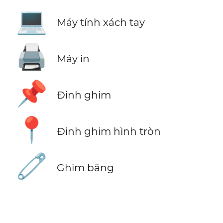
💻
Máy tính xách tay
🖨️
Máy in
📌
Đinh ghim
📍
Đinh ghim hình tròn
🧷
Ghim băng