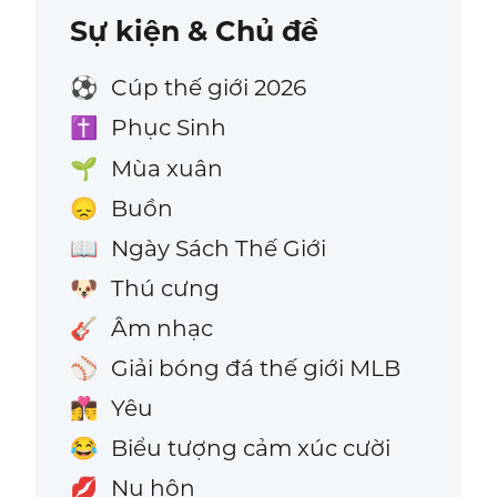
Sự kiện & Chủ đề
Cúp thế giới 2026
⚽
Phục Sinh
✝️
Mùa xuân
🌱
Buồn
😞
Ngày Sách Thế Giới
📖
Thú cưng
🐶
Âm nhạc
🎸
Giải bóng đá thế giới MLB
⚾
Yêu
👩‍❤️‍💋‍👨
Biểu tượng cảm xúc cười
😂
Nụ hôn
💋