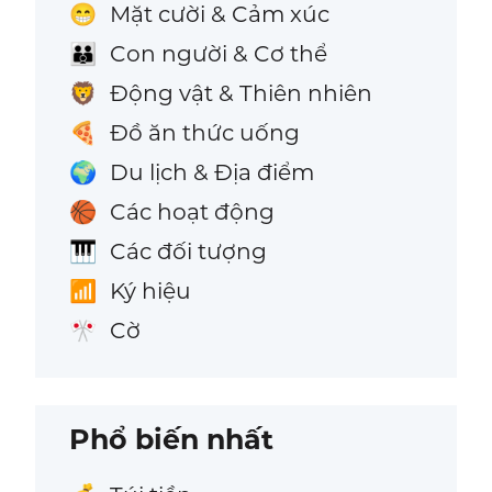
Mặt cười & Cảm xúc
😁
Con người & Cơ thể
👪
Động vật & Thiên nhiên
🦁
Đồ ăn thức uống
🍕
Du lịch & Địa điểm
🌍
Các hoạt động
🏀
Các đối tượng
🎹
Ký hiệu
📶
Cờ
🎌
Phổ biến nhất