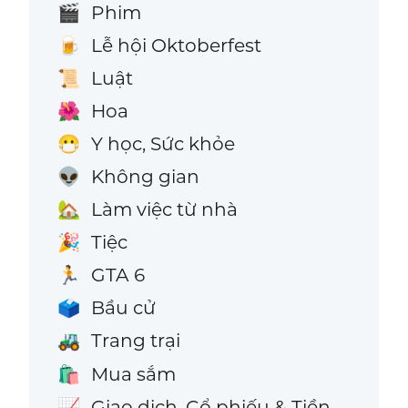
Phim
🎬
Lễ hội Oktoberfest
🍺
Luật
📜
Hoa
🌺
Y học, Sức khỏe
😷
Không gian
👽
Làm việc từ nhà
🏡
Tiệc
🎉
GTA 6
🏃
Bầu cử
🗳️
Trang trại
🚜
Mua sắm
🛍️
Giao dịch, Cổ phiếu & Tiền
📈