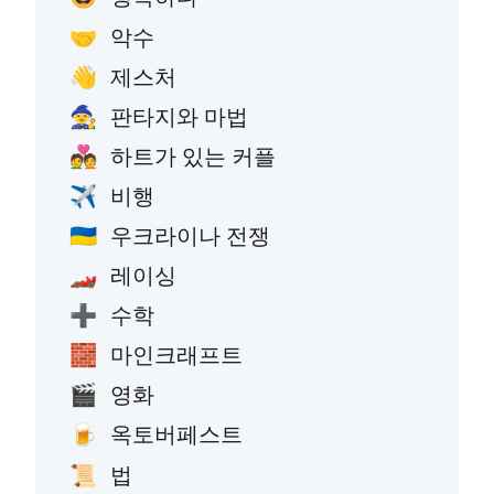
악수
🤝
제스처
👋
판타지와 마법
🧙
하트가 있는 커플
💑
비행
✈️
우크라이나 전쟁
🇺🇦
레이싱
🏎️
수학
➕
마인크래프트
🧱
영화
🎬
옥토버페스트
🍺
법
📜