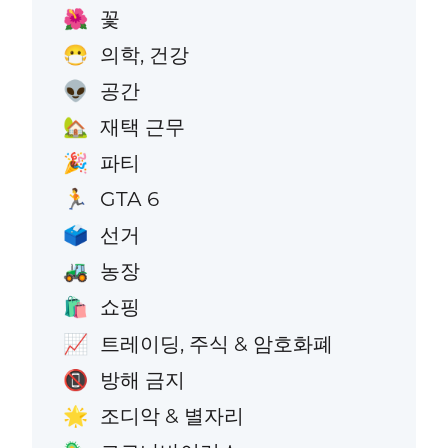
꽃
🌺
의학, 건강
😷
공간
👽
재택 근무
🏡
파티
🎉
GTA 6
🏃
선거
🗳️
농장
🚜
쇼핑
🛍️
트레이딩, 주식 & 암호화폐
📈
방해 금지
📵
조디악 & 별자리
🌟