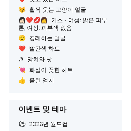
활짝 웃는 고양이 얼굴
😺
키스 - 여성: 밝은 피부
👩🏻‍❤️‍💋‍👩
톤, 여성: 피부색 없음
경례하는 얼굴
🫡
빨간색 하트
❤️
망치와 낫
☭
화살이 꽂힌 하트
💘
올린 엄지
👍
이벤트 및 테마
2026년 월드컵
⚽