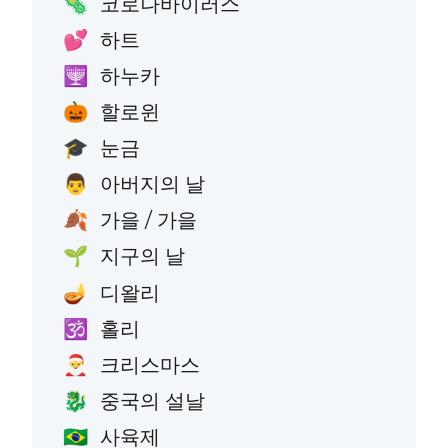
코로나바이러스
🦠
하트
💕
하누카
🕎
할로윈
🎃
눈금
🎓
아버지의 날
👨
가을 / 가을
🍂
지구의 날
🌱
디왈리
🪔
홀리
🕉️
크리스마스
🎅
중국의 설날
🐉
사육제
🇧🇷