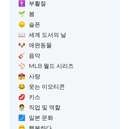
부활절
✝️
봄
🌱
슬픈
😞
세계 도서의 날
📖
애완동물
🐶
음악
🎸
MLB 월드 시리즈
⚾
사랑
👩‍❤️‍💋‍👨
웃는 이모티콘
😂
키스
💋
직업 및 역할
🧑‍💼
일본 문화
🗾
행복하다
😄