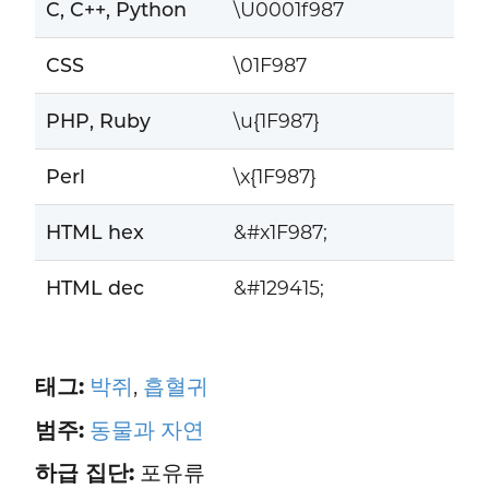
C, C++, Python
\U0001f987
CSS
\01F987
PHP, Ruby
\u{1F987}
Perl
\x{1F987}
HTML hex
&#x1F987;
HTML dec
&#129415;
태그:
박쥐
,
흡혈귀
범주:
동물과 자연
하급 집단:
포유류