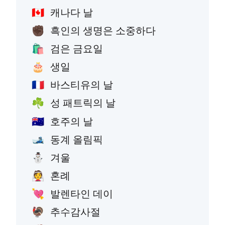
캐나다 날
🇨🇦
흑인의 생명은 소중하다
✊🏿
검은 금요일
🛍️
생일
🎂
바스티유의 날
🇫🇷
성 패트릭의 날
☘️
호주의 날
🇦🇺
동계 올림픽
🎿
겨울
⛄
혼례
👰
발렌타인 데이
💘
추수감사절
🦃