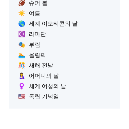
슈퍼 볼
🏈
여름
☀️
세계 이모티콘의 날
🌎
라마단
☪️
부림
🎭
올림픽
🏊
새해 전날
🎊
어머니의 날
🤱
세계 여성의 날
♀️
독립 기념일
🇺🇸