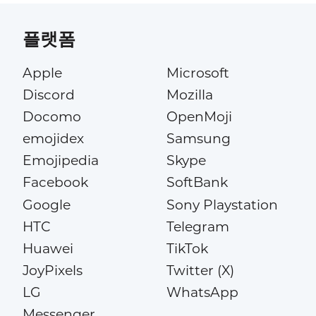
플랫폼
Apple
Microsoft
Discord
Mozilla
Docomo
OpenMoji
emojidex
Samsung
Emojipedia
Skype
Facebook
SoftBank
Google
Sony Playstation
HTC
Telegram
Huawei
TikTok
JoyPixels
Twitter (X)
LG
WhatsApp
Messenger