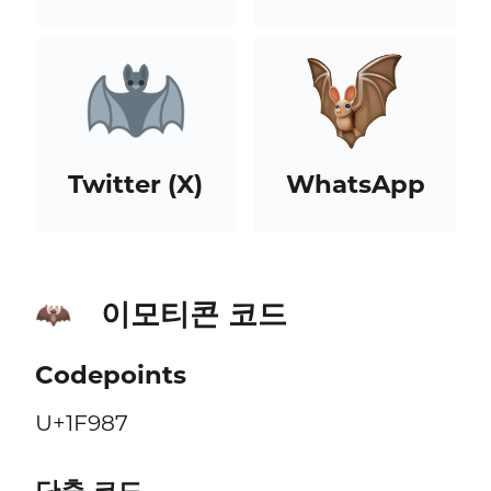
Twitter (X)
WhatsApp
이모티콘 코드
🦇
Codepoints
U+1F987