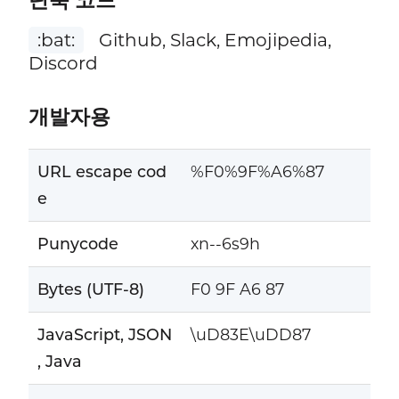
단축 코드
:bat:
Github, Slack, Emojipedia,
Discord
개발자용
URL escape cod
%F0%9F%A6%87
e
Punycode
xn--6s9h
Bytes (UTF-8)
F0 9F A6 87
JavaScript, JSON
\uD83E\uDD87
, Java