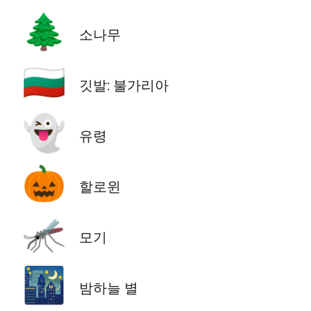
🌲
소나무
🇧🇬
깃발: 불가리아
👻
유령
🎃
할로윈
🦟
모기
🌃
밤하늘 별