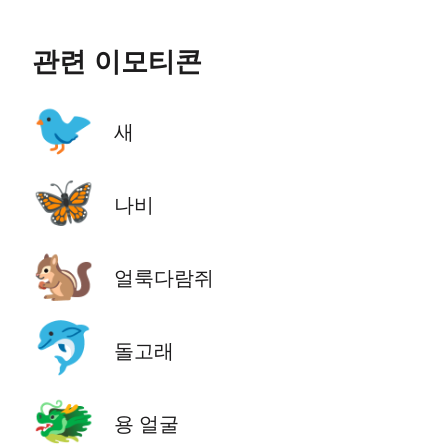
관련 이모티콘
🐦
새
🦋
나비
🐿️
얼룩다람쥐
🐬
돌고래
🐲
용 얼굴