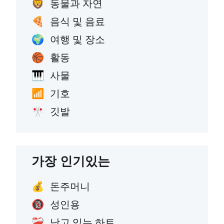
동물과 자연
🦁
음식 및 음료
🍕
여행 및 장소
🌍
활동
🏀
사물
🎹
기호
📶
깃발
🎌
가장 인기있는
돈주머니
💰
성인용
🔞
낫고 있는 하트
❤️‍🩹