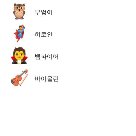
🦉
부엉이
🦸
히로인
🧛
뱀파이어
🎻
바이올린