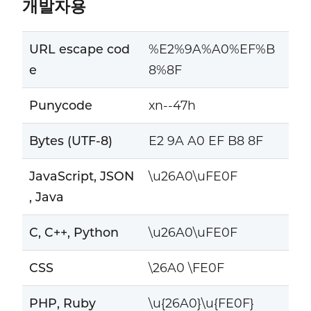
개발자용
URL escape cod
%E2%9A%A0%EF%B
e
8%8F
Punycode
xn--47h
Bytes (UTF-8)
E2 9A A0 EF B8 8F
JavaScript, JSON
\u26A0\uFE0F
, Java
C, C++, Python
\u26A0\uFE0F
CSS
\26A0 \FE0F
PHP, Ruby
\u{26A0}\u{FE0F}