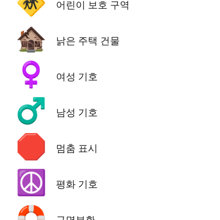
🚸
어린이 보호 구역
🏚️
낡은 주택 건물
♀️
여성 기호
♂️
남성 기호
🛑
멈춤 표시
☮️
평화 기호
🛟
구명부환