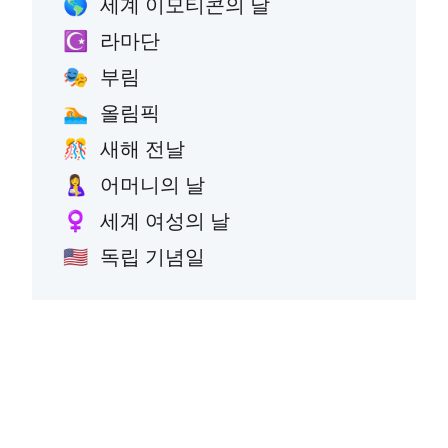
세계 이모티콘의 날
🌎
라마단
☪️
부림
🎭
올림픽
🏊
새해 전날
🎊
어머니의 날
🤱
세계 여성의 날
♀️
독립 기념일
🇺🇸