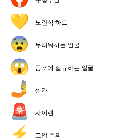
💛
노란색 하트
😨
두려워하는 얼굴
😱
공포에 절규하는 얼굴
🤳
셀카
🚨
사이렌
⚡
고압 주의