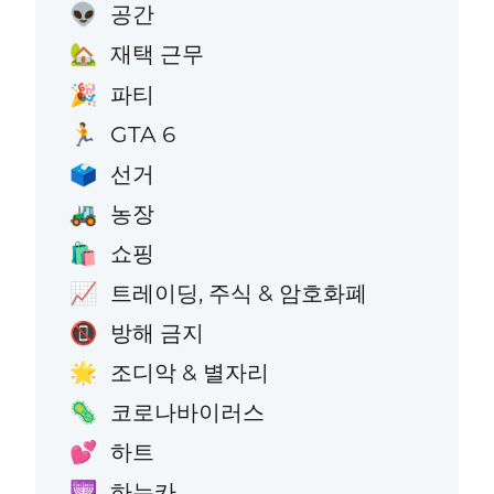
공간
👽
재택 근무
🏡
파티
🎉
GTA 6
🏃
선거
🗳️
농장
🚜
쇼핑
🛍️
트레이딩, 주식 & 암호화폐
📈
방해 금지
📵
조디악 & 별자리
🌟
코로나바이러스
🦠
하트
💕
하누카
🕎