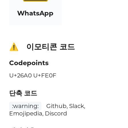
WhatsApp
이모티콘 코드
⚠️
Codepoints
U+26A0 U+FE0F
단축 코드
:warning:
Github, Slack,
Emojipedia, Discord