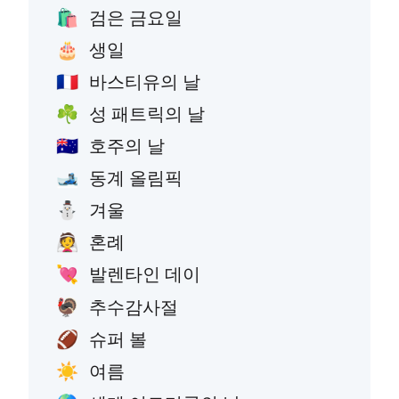
검은 금요일
🛍️
생일
🎂
바스티유의 날
🇫🇷
성 패트릭의 날
☘️
호주의 날
🇦🇺
동계 올림픽
🎿
겨울
⛄
혼례
👰
발렌타인 데이
💘
추수감사절
🦃
슈퍼 볼
🏈
여름
☀️