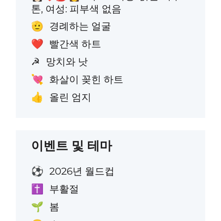
톤, 여성: 피부색 없음
경례하는 얼굴
🫡
빨간색 하트
❤️
망치와 낫
☭
화살이 꽂힌 하트
💘
올린 엄지
👍
이벤트 및 테마
2026년 월드컵
⚽
부활절
✝️
봄
🌱