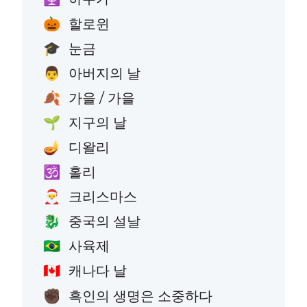
할로윈
🎃
눈금
🎓
아버지의 날
👨
가을 / 가을
🍂
지구의 날
🌱
디왈리
🪔
홀리
🕉️
크리스마스
🎅
중국의 설날
🐉
사육제
🇧🇷
캐나다 날
🇨🇦
흑인의 생명은 소중하다
✊🏿