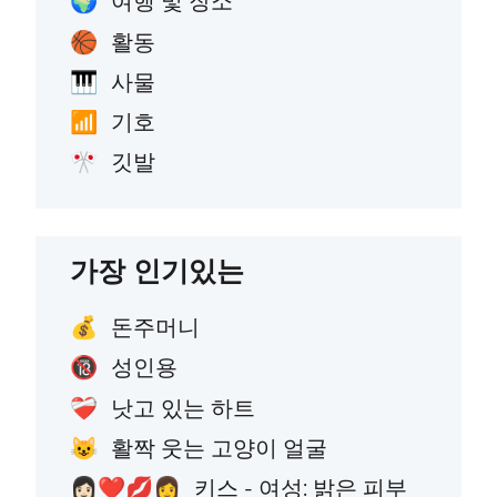
여행 및 장소
🌍
활동
🏀
사물
🎹
기호
📶
깃발
🎌
가장 인기있는
돈주머니
💰
성인용
🔞
낫고 있는 하트
❤️‍🩹
활짝 웃는 고양이 얼굴
😺
키스 - 여성: 밝은 피부
👩🏻‍❤️‍💋‍👩