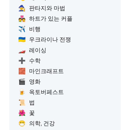
판타지와 마법
🧙
하트가 있는 커플
💑
비행
✈️
우크라이나 전쟁
🇺🇦
레이싱
🏎️
수학
➕
마인크래프트
🧱
영화
🎬
옥토버페스트
🍺
법
📜
꽃
🌺
의학, 건강
😷