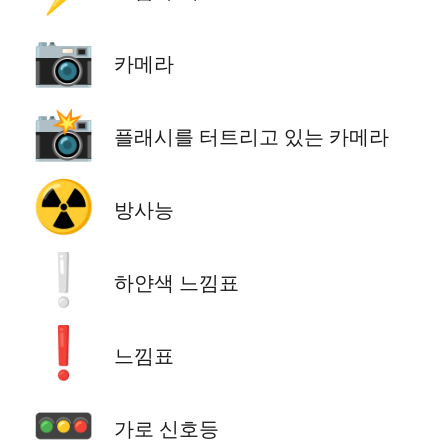
📷
카메라
📸
플래시를 터트리고 있는 카메라
☢️
방사능
❕
하얀색 느낌표
❗
느낌표
🚥
가로 신호등