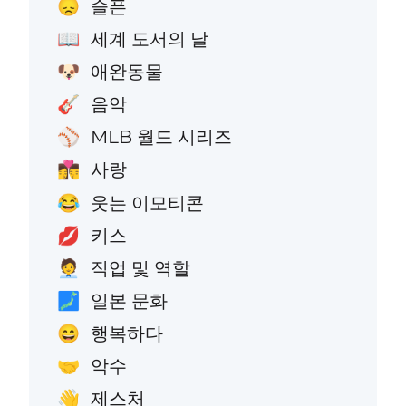
슬픈
😞
세계 도서의 날
📖
애완동물
🐶
음악
🎸
MLB 월드 시리즈
⚾
사랑
👩‍❤️‍💋‍👨
웃는 이모티콘
😂
키스
💋
직업 및 역할
🧑‍💼
일본 문화
🗾
행복하다
😄
악수
🤝
제스처
👋