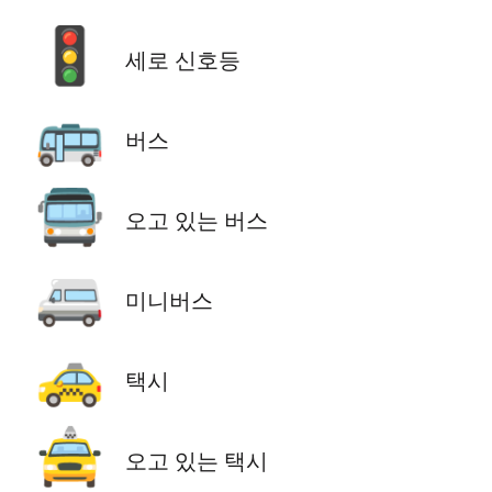
🚦
세로 신호등
🚌
버스
🚍
오고 있는 버스
🚐
미니버스
🚕
택시
🚖
오고 있는 택시