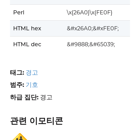
Perl
\x{26A0}\x{FE0F}
HTML hex
&#x26A0;&#xFE0F;
HTML dec
&#9888;&#65039;
태그:
경고
범주:
기호
하급 집단:
경고
관련 이모티콘