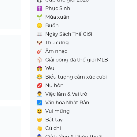
✝️
Phục Sinh
🌱
Mùa xuân
😞
Buồn
📖
Ngày Sách Thế Giới
🐶
Thú cưng
🎸
Âm nhạc
⚾
Giải bóng đá thế giới MLB
👩‍❤️‍💋‍👨
Yêu
😂
Biểu tượng cảm xúc cười
💋
Nụ hôn
🧑‍💼
Việc làm & Vai trò
🗾
Văn hóa Nhật Bản
😄
Vui mừng
🤝
Bắt tay
👋
Cử chỉ
🧙
Giả tưởng & Phép thuật