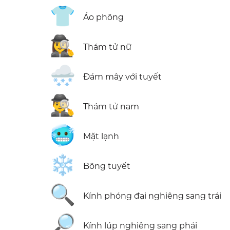
👕
Áo phông
🕵️‍♀️
Thám tử nữ
🌨️
Đám mây với tuyết
🕵️‍♂️
Thám tử nam
🥶
Mặt lạnh
❄️
Bông tuyết
🔍
Kính phóng đại nghiêng sang trái
🔎
Kính lúp nghiêng sang phải