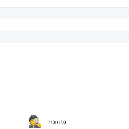
n
🕵️
Thám tử