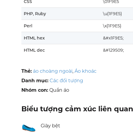
CSS
\01F9E5
PHP, Ruby
\u{1F9E5}
Perl
\x{1F9E5}
HTML hex
&#x1F9E5;
HTML dec
&#129509;
Thẻ:
áo choàng ngoài
,
Áo khoác
Danh mục:
Các đối tượng
Nhóm con:
Quần áo
Biểu tượng cảm xúc liên qua
🥿
Giày bệt