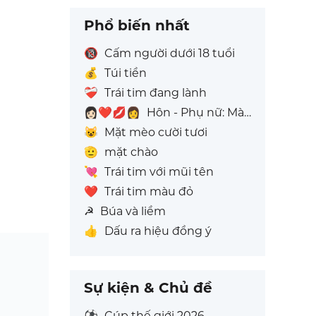
Phổ biến nhất
🔞
Cấm người dưới 18 tuổi
💰
Túi tiền
❤️‍🩹
Trái tim đang lành
👩🏻‍❤️‍💋‍👩
Hôn - Phụ nữ: Màu da sáng, Phụ nữ: Không Có Màu Da
😺
Mặt mèo cười tươi
🫡
mặt chào
💘
Trái tim với mũi tên
❤️
Trái tim màu đỏ
☭
Búa và liềm
👍
Dấu ra hiệu đồng ý
Sự kiện & Chủ đề
⚽
Cúp thế giới 2026