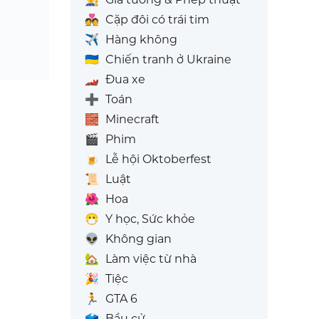
💑
Cặp đôi có trái tim
✈️
Hàng không
🇺🇦
Chiến tranh ở Ukraine
🏎️
Đua xe
➕
Toán
🧱
Minecraft
🎬
Phim
🍺
Lễ hội Oktoberfest
📜
Luật
🌺
Hoa
😷
Y học, Sức khỏe
👽
Không gian
🏡
Làm việc từ nhà
🎉
Tiệc
🏃
GTA 6
🗳️
Bầu cử