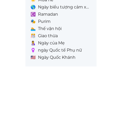
🌎
Ngày biểu tượng cảm xúc thế giới
☪️
Ramadan
🎭
Purim
🏊
Thế vận hội
🎊
Giao thừa
🤱
Ngày của Mẹ
♀️
ngày Quốc tế Phụ nữ
🇺🇸
Ngày Quốc Khánh