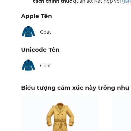
cách chính thức
quần áo. Kết hợp với
găn
Apple Tên
🧥
Coat
Unicode Tên
🧥
Coat
Biểu tượng cảm xúc này trông như 