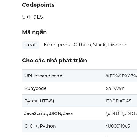
Codepoints
U+1F9E5
Mã ngắn
:coat:
Emojipedia, Github, Slack, Discord
Cho các nhà phát triển
URL escape code
%F0%9F%A7%
Punycode
xn--vv9h
Bytes (UTF-8)
F0 9F A7 A5
JavaScript, JSON, Java
\uD83E\uDDE
C, C++, Python
\U0001f9e5