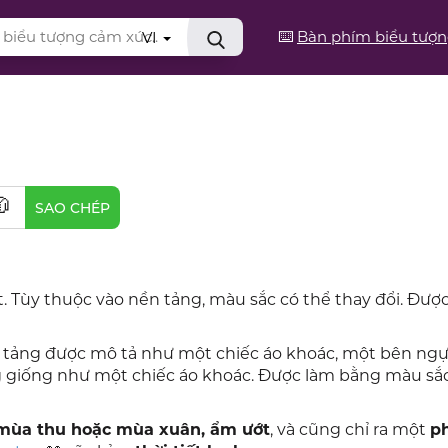
⌨️
Bàn phím biểu tượ
VI
🧥
SAO CHÉP
. Tùy thuộc vào nền tảng, màu sắc có thể thay đổi. Đượ
n tảng được mô tả như một chiếc áo khoác, một bên ng
ng giống như một chiếc áo khoác. Được làm bằng màu sắc
mùa thu hoặc mùa xuân, ẩm ướt
, và cũng chỉ ra một
p