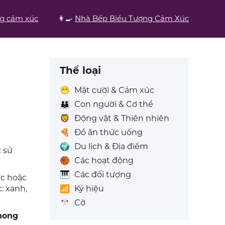
ng cảm xúc
👩‍🍳
Nhà Bếp Biểu Tượng Cảm Xúc
Thể loại
😁
Mặt cười & Cảm xúc
👪
Con người & Cơ thể
🦁
Động vật & Thiên nhiên
🍕
Đồ ăn thức uống
🌍
Du lịch & Địa điểm
c sử
🏀
Các hoạt động
🎹
Các đối tượng
ực hoặc
📶
Ký hiệu
: xanh,
🎌
Cờ
hong