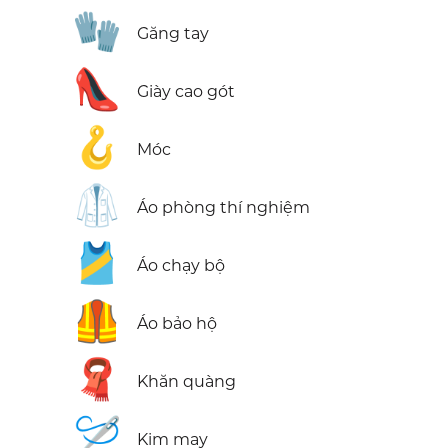
🧤
Găng tay
👠
Giày cao gót
🪝
Móc
🥼
Áo phòng thí nghiệm
🎽
Áo chạy bộ
🦺
Áo bảo hộ
🧣
Khăn quàng
🪡
Kim may