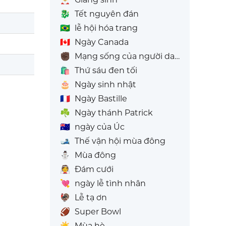
🐉
Tết nguyên đán
🇧🇷
lễ hội hóa trang
🇨🇦
Ngày Canada
✊🏿
Mạng sống của người da đen cũng đáng giá
🛍️
Thứ sáu đen tối
🎂
Ngày sinh nhật
🇫🇷
Ngày Bastille
☘️
Ngày thánh Patrick
🇦🇺
ngày của Úc
🎿
Thế vận hội mùa đông
⛄
Mùa đông
👰
Đám cưới
💘
ngày lễ tình nhân
🦃
Lễ tạ ơn
🏈
Super Bowl
☀️
Mùa hè