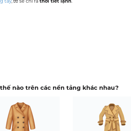
g tay
, 🧤 sẽ chỉ ra
thời tiết lạnh
.
thế nào trên các nền tảng khác nhau?