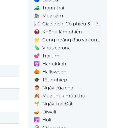
🚜
Trang trại
🛍️
Mua sắm
📈
Giao dịch, Cổ phiếu & Tiền điện tử
📵
Không làm phiền
🌟
Cung hoàng đạo và cung sao
🦠
Virus corona
💕
Trái tim
🕎
Hanukkah
🎃
Halloween
🎓
Tốt nghiệp
👨
Ngày của cha
🍂
Mùa thu / mùa thu
🌱
Ngày Trái Đất
🪔
Diwali
🕉️
Holi
🎅
Giáng sinh