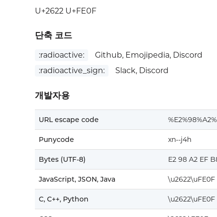
U+2622 U+FE0F
단축 코드
:radioactive:
Github, Emojipedia, Discord
:radioactive_sign:
Slack, Discord
개발자용
URL escape code
%E2%98%A2%
Punycode
xn--j4h
Bytes (UTF-8)
E2 98 A2 EF B
JavaScript, JSON, Java
\u2622\uFE0F
C, C++, Python
\u2622\uFE0F