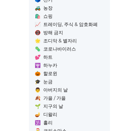
🚜
농장
🛍️
쇼핑
📈
트레이딩, 주식 & 암호화폐
📵
방해 금지
🌟
조디악 & 별자리
🦠
코로나바이러스
💕
하트
🕎
하누카
🎃
할로윈
🎓
눈금
👨
아버지의 날
🍂
가을 / 가을
🌱
지구의 날
🪔
디왈리
🕉️
홀리
🎅
크리스마스