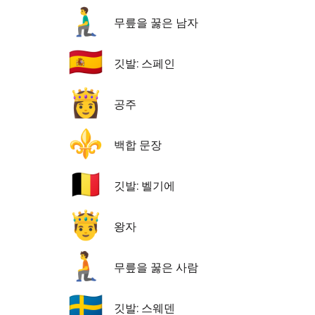
🧎‍♂️
무릎을 꿇은 남자
🇪🇸
깃발: 스페인
👸
공주
⚜️
백합 문장
🇧🇪
깃발: 벨기에
🤴
왕자
🧎
무릎을 꿇은 사람
🇸🇪
깃발: 스웨덴