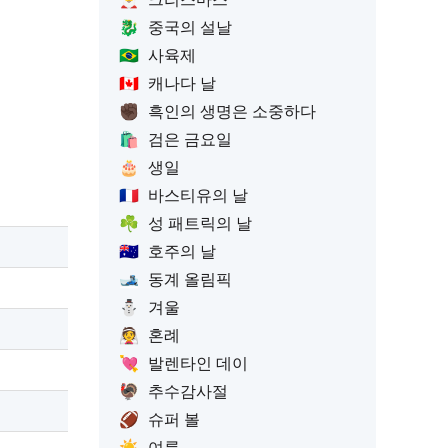
🐉
중국의 설날
🇧🇷
사육제
🇨🇦
캐나다 날
✊🏿
흑인의 생명은 소중하다
🛍️
검은 금요일
🎂
생일
🇫🇷
바스티유의 날
☘️
성 패트릭의 날
🇦🇺
호주의 날
🎿
동계 올림픽
⛄
겨울
👰
혼례
💘
발렌타인 데이
🦃
추수감사절
🏈
슈퍼 볼
☀️
여름