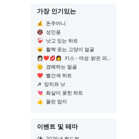
가장 인기있는
💰
돈주머니
🔞
성인용
❤️‍🩹
낫고 있는 하트
😺
활짝 웃는 고양이 얼굴
👩🏻‍❤️‍💋‍👩
키스 - 여성: 밝은 피부톤, 여성: 피부색 없음
🫡
경례하는 얼굴
❤️
빨간색 하트
☭
망치와 낫
💘
화살이 꽂힌 하트
👍
올린 엄지
이벤트 및 테마
⚽
2026년 월드컵