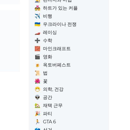
💑
하트가 있는 커플
✈️
비행
🇺🇦
우크라이나 전쟁
🏎️
레이싱
➕
수학
🧱
마인크래프트
🎬
영화
🍺
옥토버페스트
📜
법
🌺
꽃
😷
의학, 건강
👽
공간
🏡
재택 근무
🎉
파티
🏃
GTA 6
🗳️
선거