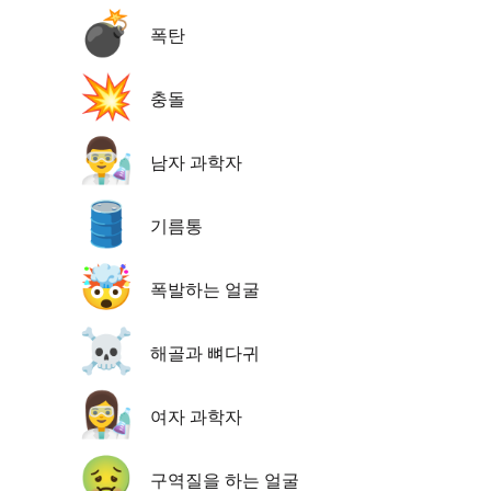
💣
폭탄
💥
충돌
👨‍🔬
남자 과학자
🛢️
기름통
🤯
폭발하는 얼굴
☠️
해골과 뼈다귀
👩‍🔬
여자 과학자
🤢
구역질을 하는 얼굴