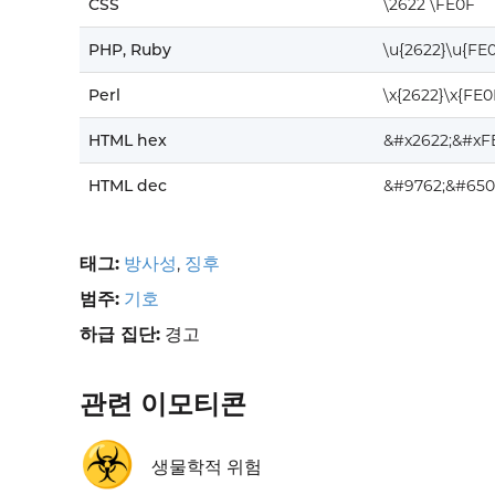
CSS
\2622 \FE0F
PHP, Ruby
\u{2622}\u{FE
Perl
\x{2622}\x{FE0
HTML hex
&#x2622;&#xF
HTML dec
&#9762;&#650
태그:
방사성
,
징후
범주:
기호
하급 집단:
경고
관련 이모티콘
☣️
생물학적 위험