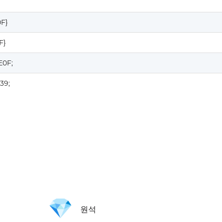
0F}
F}
E0F;
39;
💎
원석