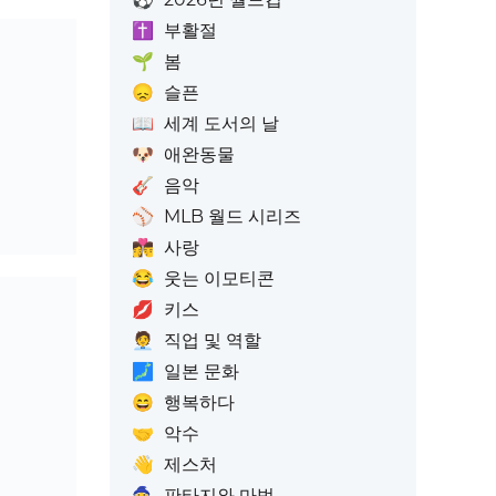
✝️
부활절
🌱
봄
😞
슬픈
📖
세계 도서의 날
🐶
애완동물
🎸
음악
⚾
MLB 월드 시리즈
👩‍❤️‍💋‍👨
사랑
😂
웃는 이모티콘
💋
키스
🧑‍💼
직업 및 역할
🗾
일본 문화
😄
행복하다
🤝
악수
👋
제스처
🧙
판타지와 마법