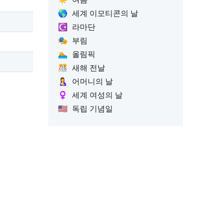
🌎
세계 이모티콘의 날
☪️
라마단
🎭
부림
🏊
올림픽
🎊
새해 전날
🤱
어머니의 날
♀️
세계 여성의 날
🇺🇸
독립 기념일