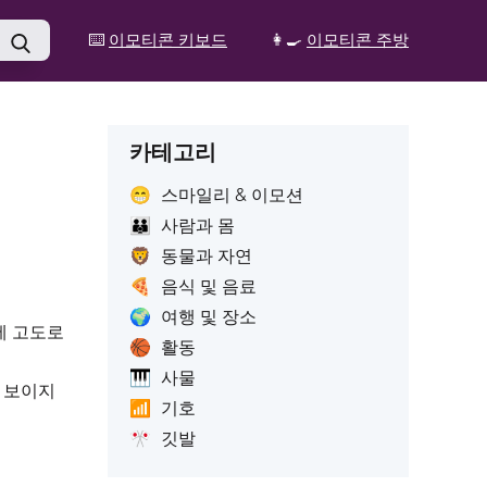
⌨️
이모티콘 키보드
👩‍🍳
이모티콘 주방
카테고리
😁
스마일리 & 이모션
👪
사람과 몸
🦁
동물과 자연
🍕
음식 및 음료
🌍
여행 및 장소
에 고도로
🏀
활동
🎹
사물
 보이지
📶
기호
🎌
깃발