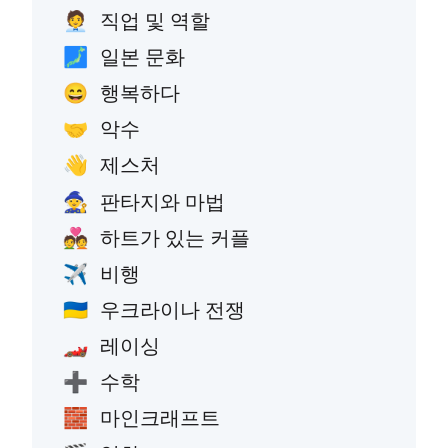
직업 및 역할
🧑‍💼
일본 문화
🗾
행복하다
😄
악수
🤝
제스처
👋
판타지와 마법
🧙
하트가 있는 커플
💑
비행
✈️
우크라이나 전쟁
🇺🇦
레이싱
🏎️
수학
➕
마인크래프트
🧱