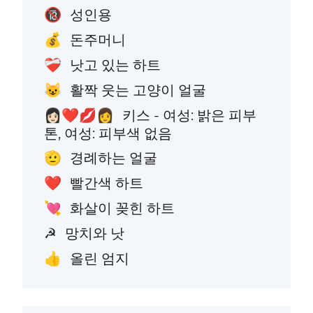
성인용
🔞
돈주머니
💰
낫고 있는 하트
❤️‍🩹
활짝 웃는 고양이 얼굴
😺
키스 - 여성: 밝은 피부
👩🏻‍❤️‍💋‍👩
톤, 여성: 피부색 없음
경례하는 얼굴
🫡
빨간색 하트
❤️
화살이 꽂힌 하트
💘
망치와 낫
☭
올린 엄지
👍