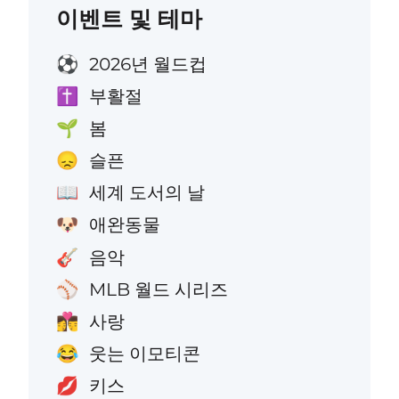
이벤트 및 테마
2026년 월드컵
⚽
부활절
✝️
봄
🌱
슬픈
😞
세계 도서의 날
📖
애완동물
🐶
음악
🎸
MLB 월드 시리즈
⚾
사랑
👩‍❤️‍💋‍👨
웃는 이모티콘
😂
키스
💋