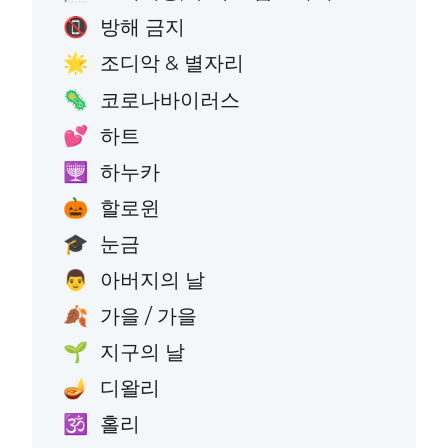
방해 금지
📵
조디악 & 별자리
🌟
코로나바이러스
🦠
하트
💕
하누카
🕎
할로윈
🎃
눈금
🎓
아버지의 날
👨
가을 / 가을
🍂
지구의 날
🌱
디왈리
🪔
홀리
🕉️