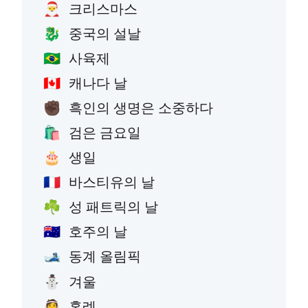
크리스마스
🎅
중국의 설날
🐉
사육제
🇧🇷
캐나다 날
🇨🇦
흑인의 생명은 소중하다
✊🏿
검은 금요일
🛍️
생일
🎂
바스티유의 날
🇫🇷
성 패트릭의 날
☘️
호주의 날
🇦🇺
동계 올림픽
🎿
겨울
⛄
혼례
👰