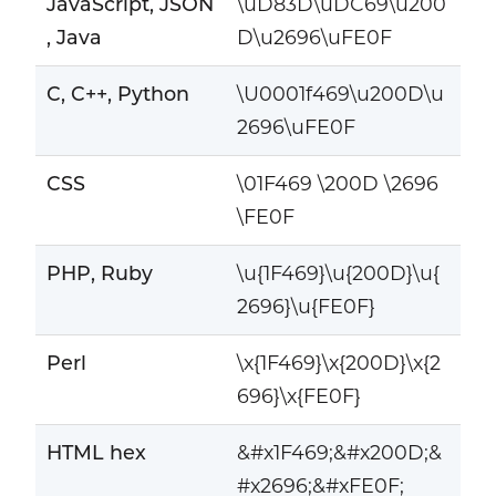
JavaScript, JSON
\uD83D\uDC69\u200
, Java
D\u2696\uFE0F
C, C++, Python
\U0001f469\u200D\u
2696\uFE0F
CSS
\01F469 \200D \2696
\FE0F
PHP, Ruby
\u{1F469}\u{200D}\u{
2696}\u{FE0F}
Perl
\x{1F469}\x{200D}\x{2
696}\x{FE0F}
HTML hex
&#x1F469;&#x200D;&
#x2696;&#xFE0F;