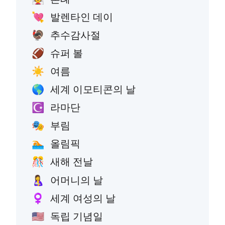
발렌타인 데이
💘
추수감사절
🦃
슈퍼 볼
🏈
여름
☀️
세계 이모티콘의 날
🌎
라마단
☪️
부림
🎭
올림픽
🏊
새해 전날
🎊
어머니의 날
🤱
세계 여성의 날
♀️
독립 기념일
🇺🇸