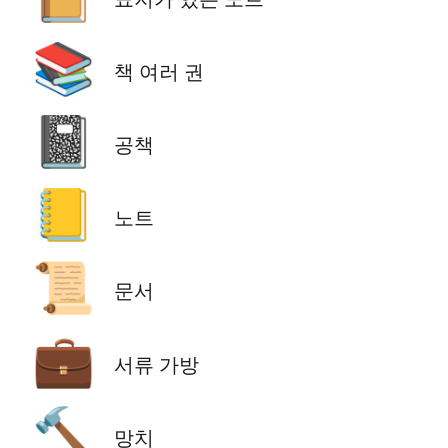
📚
책 여러 권
📓
공책
📒
노트
📜
문서
💼
서류 가방
🔨
망치