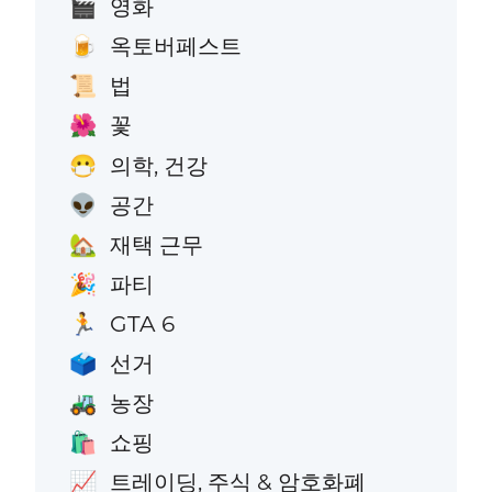
영화
🎬
옥토버페스트
🍺
법
📜
꽃
🌺
의학, 건강
😷
공간
👽
재택 근무
🏡
파티
🎉
GTA 6
🏃
선거
🗳️
농장
🚜
쇼핑
🛍️
트레이딩, 주식 & 암호화폐
📈