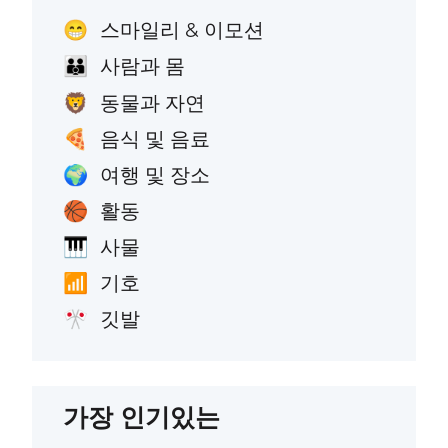
스마일리 & 이모션
😁
사람과 몸
👪
동물과 자연
🦁
음식 및 음료
🍕
여행 및 장소
🌍
활동
🏀
사물
🎹
기호
📶
깃발
🎌
가장 인기있는