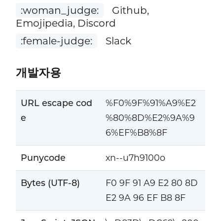
:woman_judge:
Github,
Emojipedia, Discord
:female-judge:
Slack
개발자용
URL escape cod
%F0%9F%91%A9%E2
e
%80%8D%E2%9A%9
6%EF%B8%8F
Punycode
xn--u7h9100o
Bytes (UTF-8)
F0 9F 91 A9 E2 80 8D
E2 9A 96 EF B8 8F