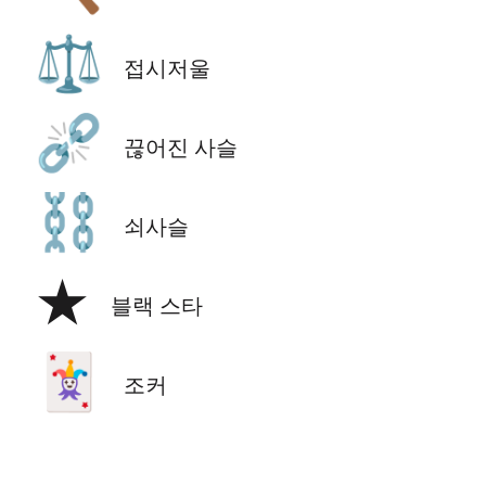
⚖️
접시저울
⛓️‍💥
끊어진 사슬
⛓️
쇠사슬
★
블랙 스타
🃏
조커