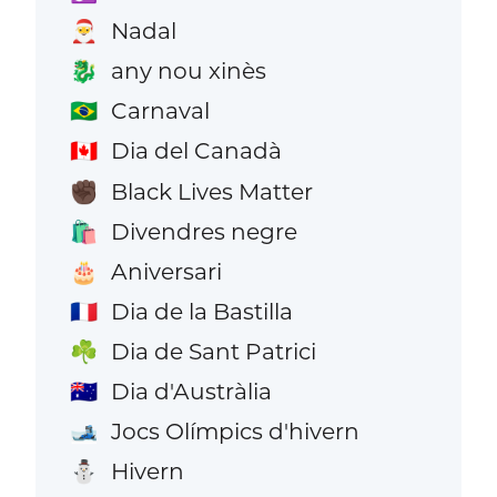
Nadal
🎅
any nou xinès
🐉
Carnaval
🇧🇷
Dia del Canadà
🇨🇦
Black Lives Matter
✊🏿
Divendres negre
🛍️
Aniversari
🎂
Dia de la Bastilla
🇫🇷
Dia de Sant Patrici
☘️
Dia d'Austràlia
🇦🇺
Jocs Olímpics d'hivern
🎿
Hivern
⛄