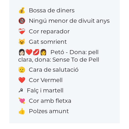
Bossa de diners
💰
Ningú menor de divuit anys
🔞
Cor reparador
❤️‍🩹
Gat somrient
😺
Petó - Dona: pell
👩🏻‍❤️‍💋‍👩
clara, dona: Sense To de Pell
Cara de salutació
🫡
Cor Vermell
❤️
Falç i martell
☭
Cor amb fletxa
💘
Polzes amunt
👍