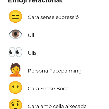
Emoji relacionat
😑
Cara sense expressió
👁️
Ull
👀
Ulls
🤦
Persona Facepalming
😶
Cara Sense Boca
🤨
Cara amb cella aixecada