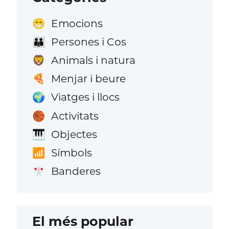
Emocions
😁
Persones i Cos
👪
Animals i natura
🦁
Menjar i beure
🍕
Viatges i llocs
🌍
Activitats
🏀
Objectes
🎹
Símbols
📶
Banderes
🎌
El més popular