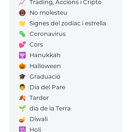
Trading, Accions i Cripto
📈
No molesteu
📵
Signes del zodíac i estrella
🌟
Coronavirus
🦠
Cors
💕
Hanukkah
🕎
Halloween
🎃
Graduació
🎓
Dia del Pare
👨
Tardor
🍂
dia de la Terra
🌱
Diwali
🪔
Holi
🕉️