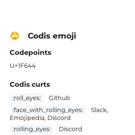
Codis emoji
🙄
Codepoints
U+1F644
Codis curts
:roll_eyes:
Github
:face_with_rolling_eyes:
Slack,
Emojipedia, Discord
:rolling_eyes:
Discord