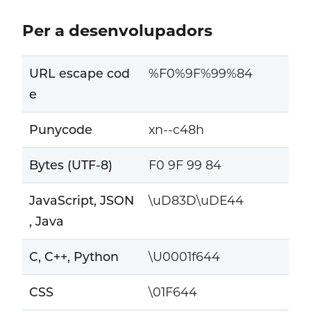
Per a desenvolupadors
URL escape cod
%F0%9F%99%84
e
Punycode
xn--c48h
Bytes (UTF-8)
F0 9F 99 84
JavaScript, JSON
\uD83D\uDE44
, Java
C, C++, Python
\U0001f644
CSS
\01F644