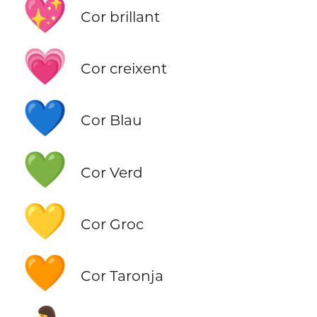
💖
Cor brillant
💗
Cor creixent
💙
Cor Blau
💚
Cor Verd
💛
Cor Groc
🧡
Cor Taronja