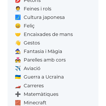
Petons
💋
Feines i rols
🧑‍💼
Cultura japonesa
🗾
Feliç
😄
Encaixades de mans
🤝
Gestos
👋
Fantasia i Màgia
🧙
Parelles amb cors
💑
Aviació
✈️
Guerra a Ucraïna
🇺🇦
Carreres
🏎️
Matemàtiques
➕
Minecraft
🧱