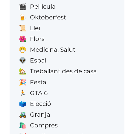
Pel·lícula
🎬
Oktoberfest
🍺
Llei
📜
Flors
🌺
Medicina, Salut
😷
Espai
👽
Treballant des de casa
🏡
Festa
🎉
GTA 6
🏃
Elecció
🗳️
Granja
🚜
Compres
🛍️