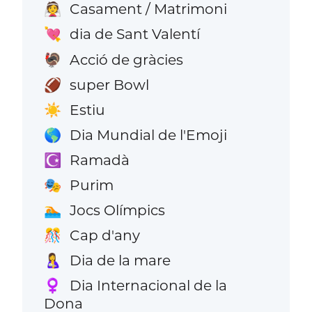
Casament / Matrimoni
👰
dia de Sant Valentí
💘
Acció de gràcies
🦃
super Bowl
🏈
Estiu
☀️
Dia Mundial de l'Emoji
🌎
Ramadà
☪️
Purim
🎭
Jocs Olímpics
🏊
Cap d'any
🎊
Dia de la mare
🤱
Dia Internacional de la
♀️
Dona