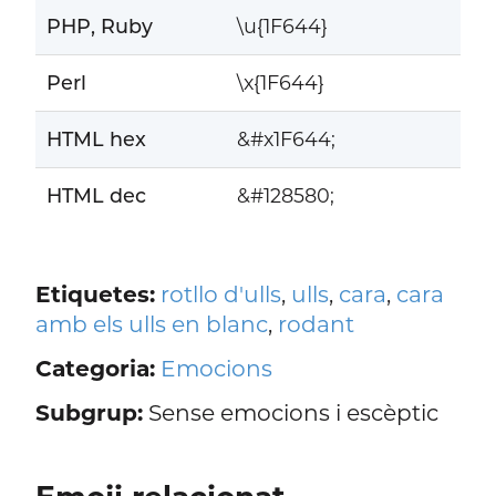
PHP, Ruby
\u{1F644}
Perl
\x{1F644}
HTML hex
&#x1F644;
HTML dec
&#128580;
Etiquetes:
rotllo d'ulls
,
ulls
,
cara
,
cara
amb els ulls en blanc
,
rodant
Categoria:
Emocions
Subgrup:
Sense emocions i escèptic