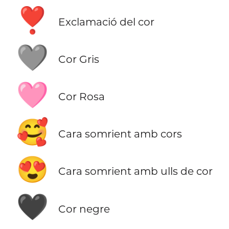
❣️
Exclamació del cor
🩶
Cor Gris
🩷
Cor Rosa
🥰
Cara somrient amb cors
😍
Cara somrient amb ulls de cor
🖤
Cor negre