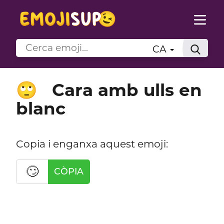
CA
Cara amb ulls en
🙄
blanc
Copia i enganxa aquest emoji:
🙄
CÒPIA