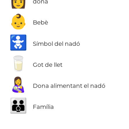
👩
dona
👶
Bebè
🚼
Símbol del nadó
🥛
Got de llet
👩‍🍼
Dona alimentant el nadó
👪
Família