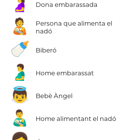
🤰
Dona embarassada
🧑‍🍼
Persona que alimenta el
nadó
🍼
Biberó
🫃
Home embarassat
👼
Bebè Àngel
👨‍🍼
Home alimentant el nadó