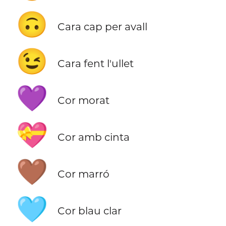
🙃
Cara cap per avall
😉
Cara fent l'ullet
💜
Cor morat
💝
Cor amb cinta
🤎
Cor marró
🩵
Cor blau clar