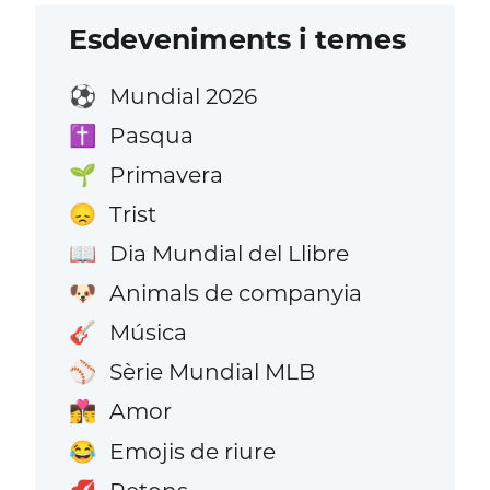
Esdeveniments i temes
Mundial 2026
⚽
Pasqua
✝️
Primavera
🌱
Trist
😞
Dia Mundial del Llibre
📖
Animals de companyia
🐶
Música
🎸
Sèrie Mundial MLB
⚾
Amor
👩‍❤️‍💋‍👨
Emojis de riure
😂