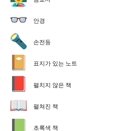
👓
안경
🔦
손전등
📔
표지가 있는 노트
📕
펼치지 않은 책
📖
펼쳐진 책
📗
초록색 책