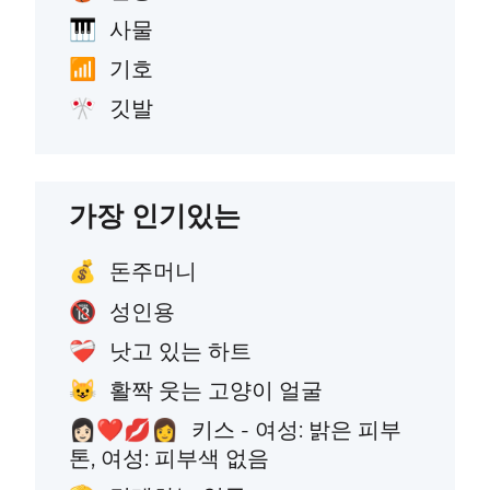
사물
🎹
기호
📶
깃발
🎌
가장 인기있는
돈주머니
💰
성인용
🔞
낫고 있는 하트
❤️‍🩹
활짝 웃는 고양이 얼굴
😺
키스 - 여성: 밝은 피부
👩🏻‍❤️‍💋‍👩
톤, 여성: 피부색 없음