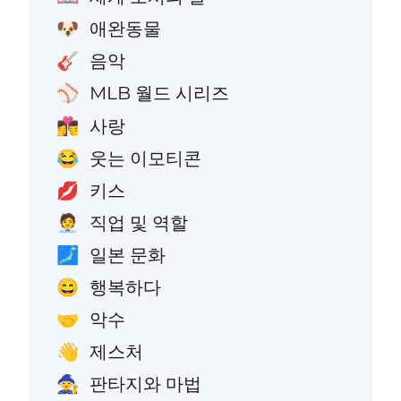
애완동물
🐶
음악
🎸
MLB 월드 시리즈
⚾
사랑
👩‍❤️‍💋‍👨
웃는 이모티콘
😂
키스
💋
직업 및 역할
🧑‍💼
일본 문화
🗾
행복하다
😄
악수
🤝
제스처
👋
판타지와 마법
🧙