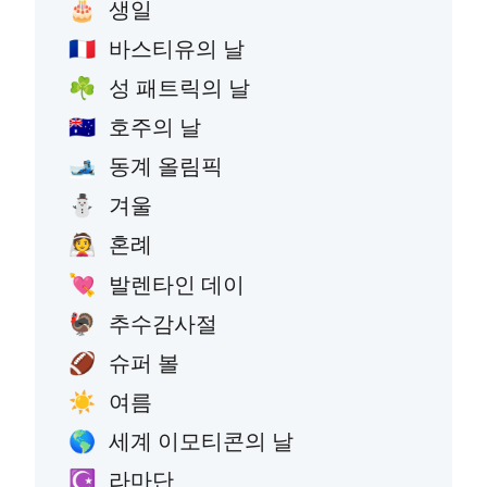
생일
🎂
바스티유의 날
🇫🇷
성 패트릭의 날
☘️
호주의 날
🇦🇺
동계 올림픽
🎿
겨울
⛄
혼례
👰
발렌타인 데이
💘
추수감사절
🦃
슈퍼 볼
🏈
여름
☀️
세계 이모티콘의 날
🌎
라마단
☪️