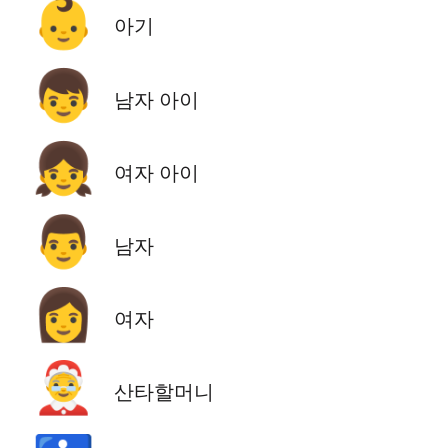
👶
아기
👦
남자 아이
👧
여자 아이
👨
남자
👩
여자
🤶
산타할머니