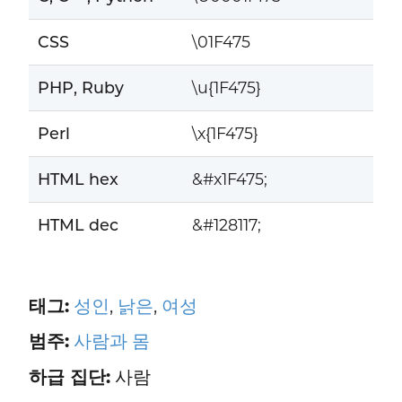
CSS
\01F475
PHP, Ruby
\u{1F475}
Perl
\x{1F475}
HTML hex
&#x1F475;
HTML dec
&#128117;
태그:
성인
,
낡은
,
여성
범주:
사람과 몸
하급 집단:
사람