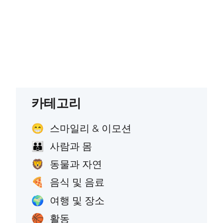
카테고리
스마일리 & 이모션
😁
사람과 몸
👪
동물과 자연
🦁
음식 및 음료
🍕
여행 및 장소
🌍
활동
🏀