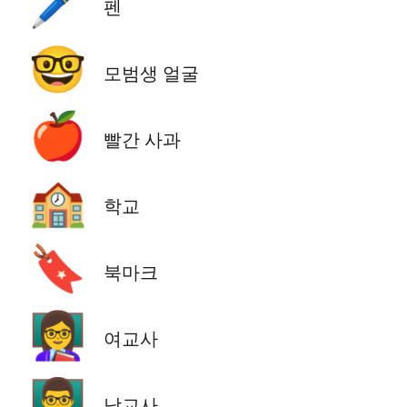
🖊️
펜
🤓
모범생 얼굴
🍎
빨간 사과
🏫
학교
🔖
북마크
👩‍🏫
여교사
👨‍🏫
남교사