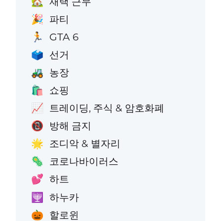
재택 근무
🏡
파티
🎉
GTA 6
🏃
선거
🗳️
농장
🚜
쇼핑
🛍️
트레이딩, 주식 & 암호화폐
📈
방해 금지
📵
조디악 & 별자리
🌟
코로나바이러스
🦠
하트
💕
하누카
🕎
할로윈
🎃