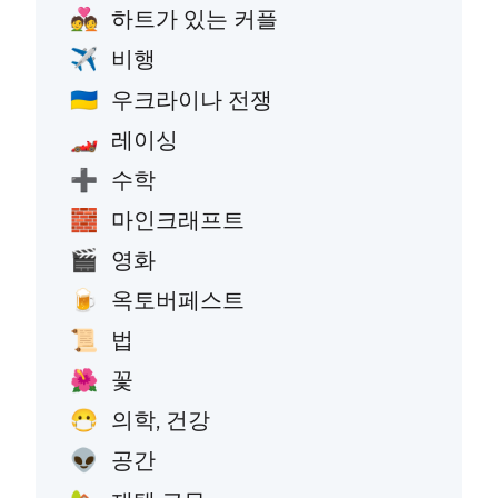
하트가 있는 커플
💑
비행
✈️
우크라이나 전쟁
🇺🇦
레이싱
🏎️
수학
➕
마인크래프트
🧱
영화
🎬
옥토버페스트
🍺
법
📜
꽃
🌺
의학, 건강
😷
공간
👽