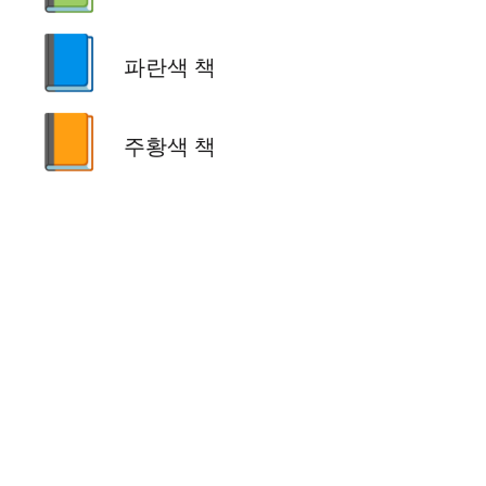
📘
파란색 책
📙
주황색 책