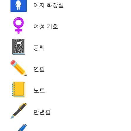
🚺
여자 화장실
♀️
여성 기호
📓
공책
✏️
연필
📒
노트
🖋️
만년필