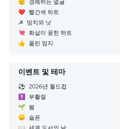
경례하는 얼굴
🫡
빨간색 하트
❤️
망치와 낫
☭
화살이 꽂힌 하트
💘
올린 엄지
👍
이벤트 및 테마
2026년 월드컵
⚽
부활절
✝️
봄
🌱
슬픈
😞
세계 도서의 날
📖