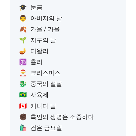
눈금
🎓
아버지의 날
👨
가을 / 가을
🍂
지구의 날
🌱
디왈리
🪔
홀리
🕉️
크리스마스
🎅
중국의 설날
🐉
사육제
🇧🇷
캐나다 날
🇨🇦
흑인의 생명은 소중하다
✊🏿
검은 금요일
🛍️