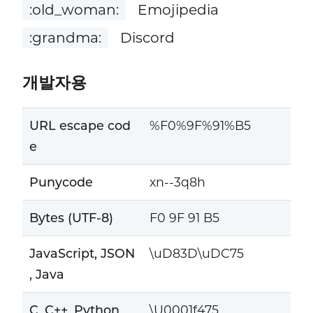
:old_woman:
Emojipedia
:grandma:
Discord
개발자용
URL escape cod
%F0%9F%91%B5
e
Punycode
xn--3q8h
Bytes (UTF-8)
F0 9F 91 B5
JavaScript, JSON
\uD83D\uDC75
, Java
C, C++, Python
\U0001f475