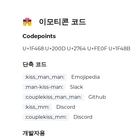
이모티콘 코드
👨‍❤️‍💋‍👨
Codepoints
U+1F468 U+200D U+2764 U+FE0F U+1F48B
단축 코드
:kiss_man_man:
Emojipedia
:man-kiss-man:
Slack
:couplekiss_man_man:
Github
:kiss_mm:
Discord
:couplekiss_mm:
Discord
개발자용