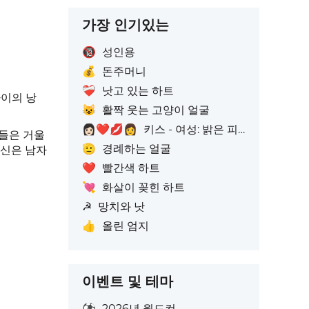
가장 인기있는
🔞
성인용
💰
돈주머니
❤️‍🩹
낫고 있는 하트
사이의 낭
😺
활짝 웃는 고양이 얼굴
👩🏻‍❤️‍💋‍👩
키스 - 여성: 밝은 피부톤, 여성: 피부색 없음
터들은 거울
🫡
경례하는 얼굴
당신은 남자
❤️
빨간색 하트
💘
화살이 꽂힌 하트
☭
망치와 낫
👍
올린 엄지
이벤트 및 테마
⚽
2026년 월드컵