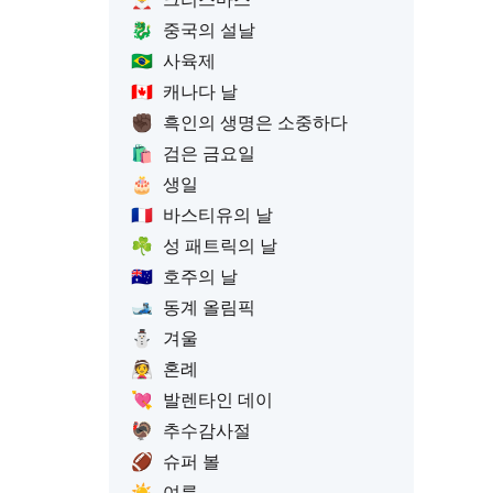
🐉
중국의 설날
🇧🇷
사육제
🇨🇦
캐나다 날
✊🏿
흑인의 생명은 소중하다
🛍️
검은 금요일
🎂
생일
🇫🇷
바스티유의 날
☘️
성 패트릭의 날
🇦🇺
호주의 날
🎿
동계 올림픽
⛄
겨울
👰
혼례
💘
발렌타인 데이
🦃
추수감사절
🏈
슈퍼 볼
☀️
여름