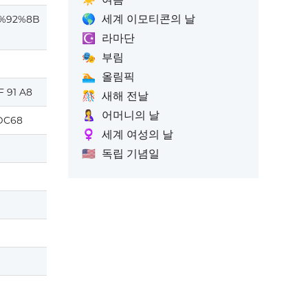
🌎
세계 이모티콘의 날
%92%8B
☪️
라마단
🎭
부림
🏊
올림픽
F 91 A8
🎊
새해 전날
🤱
어머니의 날
DC68
♀️
세계 여성의 날
🇺🇸
독립 기념일