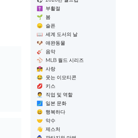
✝️
부활절
🌱
봄
😞
슬픈
📖
세계 도서의 날
🐶
애완동물
🎸
음악
⚾
MLB 월드 시리즈
👩‍❤️‍💋‍👨
사랑
😂
웃는 이모티콘
💋
키스
🧑‍💼
직업 및 역할
🗾
일본 문화
😄
행복하다
🤝
악수
👋
제스처
🧙
판타지와 마법