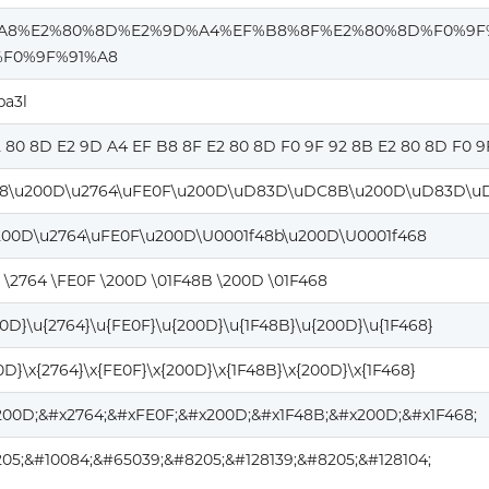
%A8%E2%80%8D%E2%9D%A4%EF%B8%8F%E2%80%8D%F0%9F
F0%9F%91%A8
ba3l
2 80 8D E2 9D A4 EF B8 8F E2 80 8D F0 9F 92 8B E2 80 8D F0 9
8\u200D\u2764\uFE0F\u200D\uD83D\uDC8B\u200D\uD83D\u
200D\u2764\uFE0F\u200D\U0001f48b\u200D\U0001f468
 \2764 \FE0F \200D \01F48B \200D \01F468
00D}\u{2764}\u{FE0F}\u{200D}\u{1F48B}\u{200D}\u{1F468}
0D}\x{2764}\x{FE0F}\x{200D}\x{1F48B}\x{200D}\x{1F468}
200D;&#x2764;&#xFE0F;&#x200D;&#x1F48B;&#x200D;&#x1F468;
05;&#10084;&#65039;&#8205;&#128139;&#8205;&#128104;