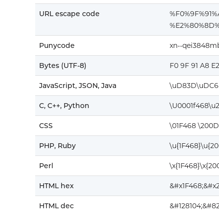
URL escape code
%F0%9F%91
%E2%80%8D%
Punycode
xn--qei3848m
Bytes (UTF-8)
F0 9F 91 A8 E
JavaScript, JSON, Java
\uD83D\uDC6
C, C++, Python
\U0001f468\u
CSS
\01F468 \200D
PHP, Ruby
\u{1F468}\u{2
Perl
\x{1F468}\x{20
HTML hex
&#x1F468;&#x
HTML dec
&#128104;&#82