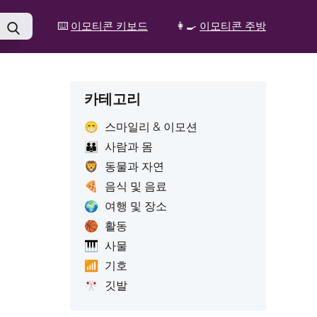
⌨️
이모티콘 키보드
👩‍🍳
이모티콘 주방
카테고리
😁
스마일리 & 이모션
👪
사람과 몸
🦁
동물과 자연
🍕
음식 및 음료
🌍
여행 및 장소
🏀
활동
🎹
사물
📶
기호
🎌
깃발