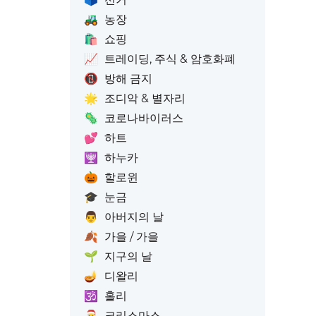
🚜
농장
🛍️
쇼핑
📈
트레이딩, 주식 & 암호화폐
📵
방해 금지
🌟
조디악 & 별자리
🦠
코로나바이러스
💕
하트
🕎
하누카
🎃
할로윈
🎓
눈금
👨
아버지의 날
🍂
가을 / 가을
🌱
지구의 날
🪔
디왈리
🕉️
홀리
🎅
크리스마스